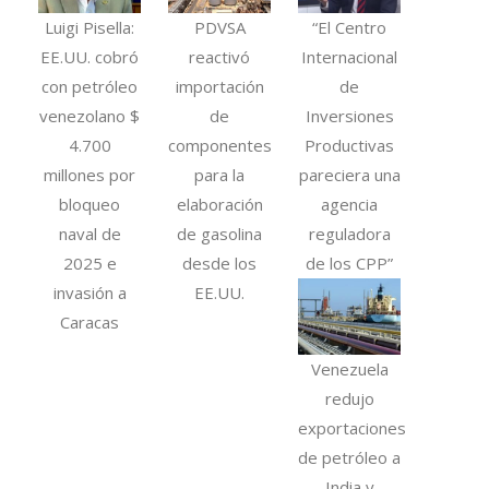
Luigi Pisella:
PDVSA
“El Centro
EE.UU. cobró
reactivó
Internacional
con petróleo
importación
de
venezolano $
de
Inversiones
4.700
componentes
Productivas
millones por
para la
pareciera una
bloqueo
elaboración
agencia
naval de
de gasolina
reguladora
2025 e
desde los
de los CPP”
invasión a
EE.UU.
Caracas
Venezuela
redujo
exportaciones
de petróleo a
India y