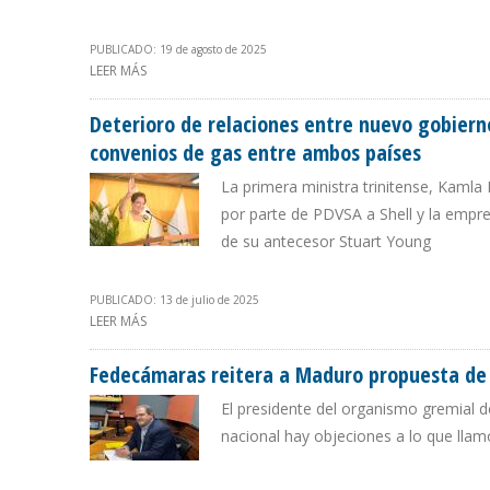
PUBLICADO: 19 de agosto de 2025
LEER MÁS
SOBRE “CITGO ESTÁ INCLUIDA EN LAS NEGOCIACIONES
Deterioro de relaciones entre nuevo gobiern
convenios de gas entre ambos países
La primera ministra trinitense, Kaml
por parte de PDVSA a Shell y la empre
de su antecesor Stuart Young
PUBLICADO: 13 de julio de 2025
LEER MÁS
SOBRE DETERIORO DE RELACIONES ENTRE NUEVO GOBI
ENTRE AMBOS PAÍSES
Fedecámaras reitera a Maduro propuesta de p
El presidente del organismo gremial d
nacional hay objeciones a lo que lla