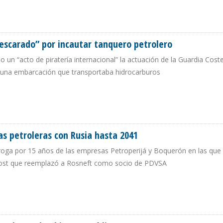
ADOS EN EL FUTURO DE LA INDUSTRIA PETROLERA DE VENEZUELA”
escarado” por incautar tanquero petrolero
 un “acto de piratería internacional” la actuación de la Guardia Cost
e una embarcación que transportaba hidrocarburos
BO DESCARADO” POR INCAUTAR TANQUERO PETROLERO
s petroleras con Rusia hasta 2041
oga por 15 años de las empresas Petroperijá y Boquerón en las que 
omost que reemplazó a Rosneft como socio de PDVSA
AS PETROLERAS CON RUSIA HASTA 2041