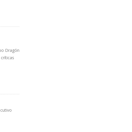
mpo Dragón
críticas
E GAS
ecutivo