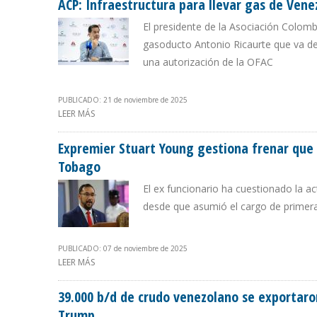
ACP: Infraestructura para llevar gas de Vene
El presidente de la Asociación Colombi
gasoducto Antonio Ricaurte que va de 
una autorización de la OFAC
PUBLICADO: 21 de noviembre de 2025
LEER MÁS
SOBRE ACP: INFRAESTRUCTURA PARA LLEVAR GAS DE V
Expremier Stuart Young gestiona frenar que 
Tobago
El ex funcionario ha cuestionado la 
desde que asumió el cargo de primer
PUBLICADO: 07 de noviembre de 2025
LEER MÁS
SOBRE EXPREMIER STUART YOUNG GESTIONA FRENAR 
39.000 b/d de crudo venezolano se exportaro
Trump