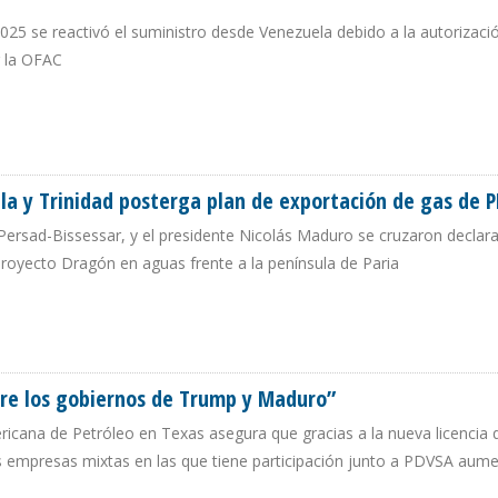
025 se reactivó el suministro desde Venezuela debido a la autorizació
r la OFAC
RON HACIA EE.UU. DURANTE PRIMER MES DE LICENCIA RESERVADA DE TRUMP
la y Trinidad posterga plan de exportación de gas de 
 Persad-Bissessar, y el presidente Nicolás Maduro se cruzaron declar
 proyecto Dragón en aguas frente a la península de Paria
ELA Y TRINIDAD POSTERGA PLAN DE EXPORTACIÓN DE GAS DE PDVSA
ntre los gobiernos de Trump y Maduro”
ericana de Petróleo en Texas asegura que gracias a la nueva licencia 
s empresas mixtas en las que tiene participación junto a PDVSA aume