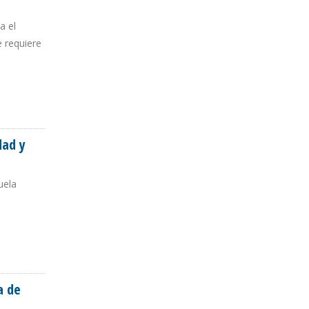
a el
e requiere
dad y
uela
AGO
a de