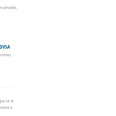
n privada,
PDVSA
aciones
que se le
ntará a