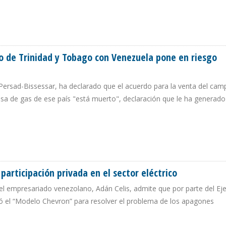
 ENTRE LOS GOBIERNOS DE TRUMP Y MADURO”
o de Trinidad y Tobago con Venezuela pone en riesgo
a Persad-Bissessar, ha declarado que el acuerdo para la venta del ca
sa de gas de ese país "está muerto", declaración que le ha generado 
ERNO DE TRINIDAD Y TOBAGO CON VENEZUELA PONE EN RIESGO CONVENIOS D
articipación privada en el sector eléctrico
el empresariado venezolano, Adán Celis, admite que por parte del Ej
mó el “Modelo Chevron” para resolver el problema de los apagones