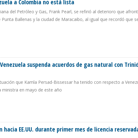
zuela a Colombia no está lista
ana del Petróleo y Gas, Frank Pearl, se refirió al deterioro que afront
Punta Ballenas y la ciudad de Maracaibo, al igual que recordó que s
ENEZUELA A COLOMBIA NO ESTÁ LISTA
Venezuela suspenda acuerdos de gas natural con Trini
actuación que Kamla Persad-Bissessar ha tenido con respecto a Venez
a ministra en mayo de este año
QUE VENEZUELA SUSPENDA ACUERDOS DE GAS NATURAL CON TRINIDAD Y TOB
n hacia EE.UU. durante primer mes de licencia reservad