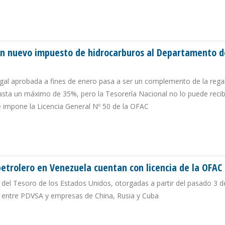
MÁS IMPUESTO INTEGRADO EN VENEZUELA
án nuevo impuesto de hidrocarburos al Departamento d
legal aprobada a fines de enero pasa a ser un complemento de la regal
ta un máximo de 35%, pero la Tesorería Nacional no lo puede recib
e impone la Licencia General Nº 50 de la OFAC
GARÁN NUEVO IMPUESTO DE HIDROCARBUROS AL DEPARTAMENTO DEL TESORO
petrolero en Venezuela cuentan con licencia de la OFAC
del Tesoro de los Estados Unidos, otorgadas a partir del pasado 3 d
n entre PDVSA y empresas de China, Rusia y Cuba