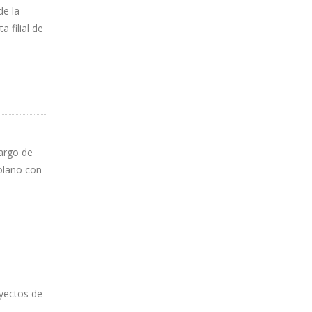
de la
 filial de
cargo de
zolano con
oyectos de