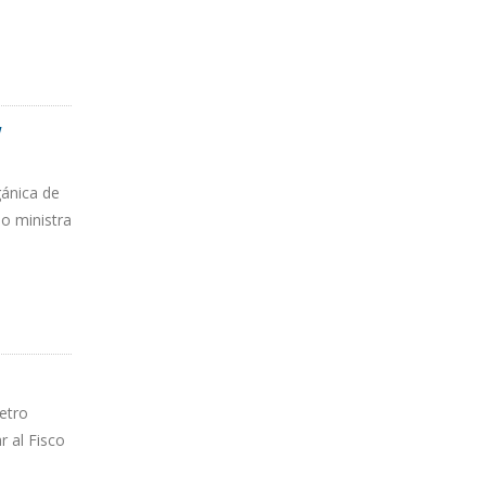
y
gánica de
o ministra
A LA
etro
 al Fisco