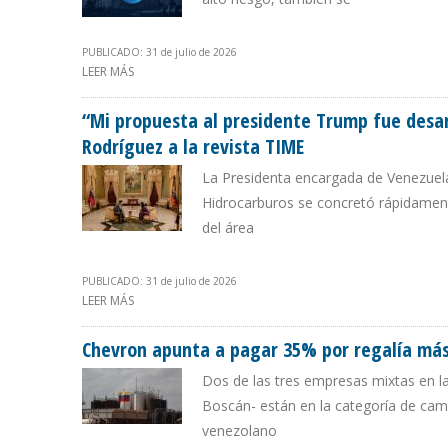
PUBLICADO: 31 de julio de 2026
LEER MÁS
SOBRE NEW STRATUS NEGOCIA CINCO OPORTUNIDADES
“Mi propuesta al presidente Trump fue desar
Rodríguez a la revista TIME
La Presidenta encargada de Venezuela
Hidrocarburos se concretó rápidame
del área
PUBLICADO: 31 de julio de 2026
LEER MÁS
SOBRE “MI PROPUESTA AL PRESIDENTE TRUMP FUE DES
REVISTA TIME
Chevron apunta a pagar 35% por regalía má
Dos de las tres empresas mixtas en la
Boscán- están en la categoría de cam
venezolano