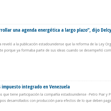
 PETROLERAS EN VENEZUELA
rollar una agenda energética a largo plazo”, dijo Delc
 reveló a la publicación estadounidense que la reforma de la Ley Or
nte porque ya formaba parte de sus ideas cuando se desempeñó com
ARROLLAR UNA AGENDA ENERGÉTICA A LARGO PLAZO”, DIJO DELCY RODRÍGUEZ 
s impuesto integrado en Venezuela
s que tiene participación la compañía estadounidense -Petro Piar y P
pos desarrollados con producción para efectos de lo que deben pagar