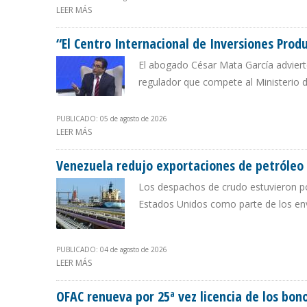
LEER MÁS
SOBRE PDVSA REACTIVÓ IMPORTACIÓN DE COMPONENTE
“El Centro Internacional de Inversiones Prod
El abogado César Mata García adviert
regulador que compete al Ministerio 
PUBLICADO: 05 de agosto de 2026
LEER MÁS
SOBRE “EL CENTRO INTERNACIONAL DE INVERSIONES P
Venezuela redujo exportaciones de petróleo a
Los despachos de crudo estuvieron por 
Estados Unidos como parte de los env
PUBLICADO: 04 de agosto de 2026
LEER MÁS
SOBRE VENEZUELA REDUJO EXPORTACIONES DE PETRÓLE
OFAC renueva por 25ª vez licencia de los bon