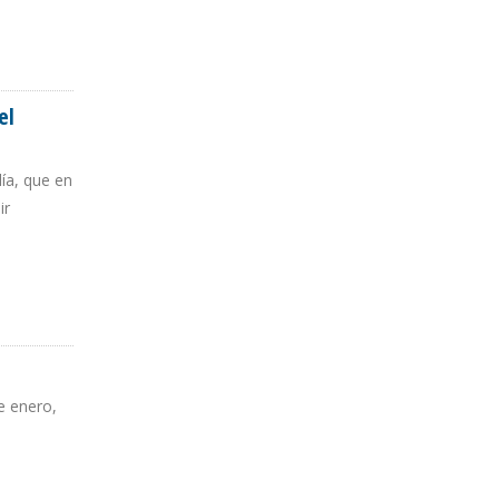
el
ía, que en
ir
e enero,