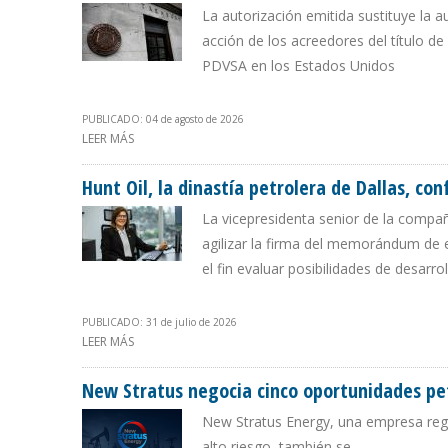
La autorización emitida sustituye la a
acción de los acreedores del título de
PDVSA en los Estados Unidos
PUBLICADO: 04 de agosto de 2026
LEER MÁS
SOBRE OFAC RENUEVA POR 25ª VEZ LICENCIA DE LOS 
Hunt Oil, la dinastía petrolera de Dallas, c
La vicepresidenta senior de la compañ
agilizar la firma del memorándum de e
el fin evaluar posibilidades de desarro
PUBLICADO: 31 de julio de 2026
LEER MÁS
SOBRE HUNT OIL, LA DINASTÍA PETROLERA DE DALLAS
New Stratus negocia cinco oportunidades pe
New Stratus Energy, una empresa regi
alto riesgo, también se