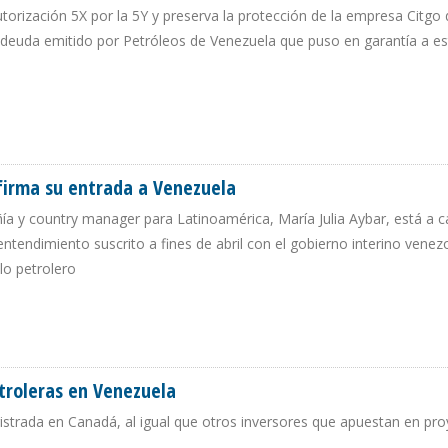
utorización 5X por la 5Y y preserva la protección de la empresa Citgo 
 deuda emitido por Petróleos de Venezuela que puso en garantía a esta
BONOS PDVSA 2020
onfirma su entrada a Venezuela
ía y country manager para Latinoamérica, María Julia Aybar, está a 
ntendimiento suscrito a fines de abril con el gobierno interino vene
llo petrolero
, CONFIRMA SU ENTRADA A VENEZUELA
troleras en Venezuela
strada en Canadá, al igual que otros inversores que apuestan en pr