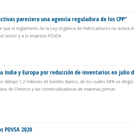
S PARA LA ELABORACIÓN DE GASOLINA DESDE LOS EE.UU.
uctivas pareciera una agencia reguladora de los CPP”
e que el reglamento de la Ley Orgánica de Hidrocarburos no aclara el
del sector y a la empresa PDVSA
RODUCTIVAS PARECIERA UNA AGENCIA REGULADORA DE LOS CPP”
 India y Europa por reducción de inventarios en julio 
debajo 1,2 millones de barriles diarios, de los cuales 68% se dirigió
íos de Chevron y las comercializadoras de materias primas
O A INDIA Y EUROPA POR REDUCCIÓN DE INVENTARIOS EN JULIO DE 2026
os PDVSA 2020