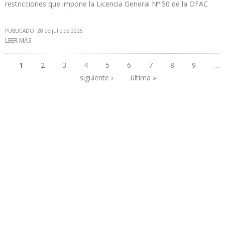
restricciones que impone la Licencia General Nº 50 de la OFAC
PUBLICADO: 28 de julio de 2026
LEER MÁS
SOBRE CHEVRON, REPSOL, MAUREL & PROM Y ENI PAGARÁN
NUEVO IMPUESTO DE HIDROCARBUROS AL DEPARTAMENTO DEL
TESORO
1
2
3
4
5
6
7
8
9
…
siguiente ›
última »
Páginas