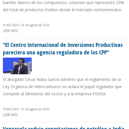
barriles diarios de los compuestos, volumen que representó 23%
del total de productos traídos desde el mercado nortemericano
PUBLICADO: 06 de agosto de 2026
LEER MÁS
SOBRE PDVSA REACTIVÓ IMPORTACIÓN DE COMPONENTES PARA
LA ELABORACIÓN DE GASOLINA DESDE LOS EE.UU.
“El Centro Internacional de Inversiones Productivas
pareciera una agencia reguladora de los CPP”
El abogado César Mata García advierte que el reglamento de la
Ley Orgánica de Hidrocarburos no aclara el papel regulador que
compete al Ministerio del sector y a la empresa PDVSA
PUBLICADO: 05 de agosto de 2026
LEER MÁS
SOBRE “EL CENTRO INTERNACIONAL DE INVERSIONES
PRODUCTIVAS PARECIERA UNA AGENCIA REGULADORA DE LOS
CPP”
Venezuela redujo exportaciones de petróleo a India