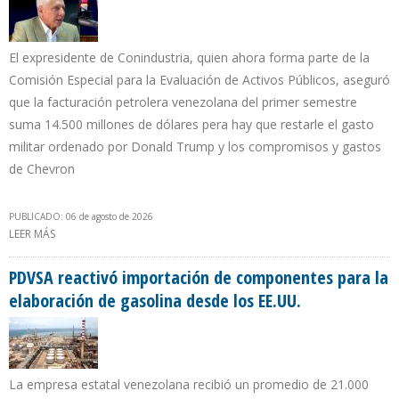
El expresidente de Conindustria, quien ahora forma parte de la
Comisión Especial para la Evaluación de Activos Públicos, aseguró
que la facturación petrolera venezolana del primer semestre
suma 14.500 millones de dólares pera hay que restarle el gasto
militar ordenado por Donald Trump y los compromisos y gastos
de Chevron
PUBLICADO: 06 de agosto de 2026
LEER MÁS
SOBRE LUIGI PISELLA: EE.UU. COBRÓ CON PETRÓLEO
VENEZOLANO $ 4.700 MILLONES POR BLOQUEO NAVAL DE 2025 E
INVASIÓN A CARACAS
PDVSA reactivó importación de componentes para la
elaboración de gasolina desde los EE.UU.
La empresa estatal venezolana recibió un promedio de 21.000