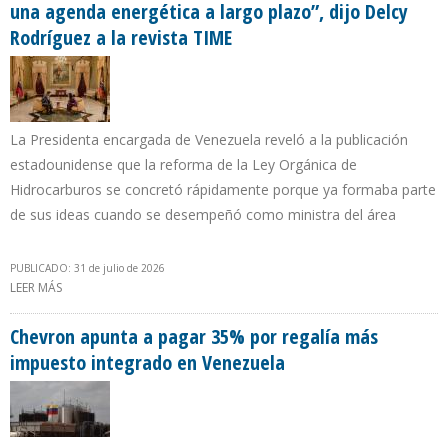
una agenda energética a largo plazo”, dijo Delcy
Rodríguez a la revista TIME
La Presidenta encargada de Venezuela reveló a la publicación
estadounidense que la reforma de la Ley Orgánica de
Hidrocarburos se concretó rápidamente porque ya formaba parte
de sus ideas cuando se desempeñó como ministra del área
PUBLICADO: 31 de julio de 2026
LEER MÁS
SOBRE “MI PROPUESTA AL PRESIDENTE TRUMP FUE DESARROLLAR
UNA AGENDA ENERGÉTICA A LARGO PLAZO”, DIJO DELCY
RODRÍGUEZ A LA REVISTA TIME
Chevron apunta a pagar 35% por regalía más
impuesto integrado en Venezuela