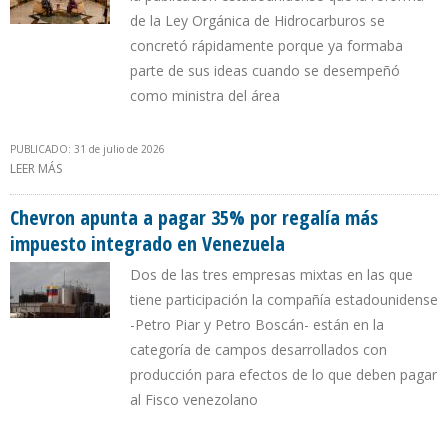
de la Ley Orgánica de Hidrocarburos se
concretó rápidamente porque ya formaba
parte de sus ideas cuando se desempeñó
como ministra del área
PUBLICADO: 31 de julio de 2026
LEER MÁS
SOBRE “MI PROPUESTA AL PRESIDENTE TRUMP FUE DESARROLLAR
UNA AGENDA ENERGÉTICA A LARGO PLAZO”, DIJO DELCY
RODRÍGUEZ A LA REVISTA TIME
Chevron apunta a pagar 35% por regalía más
impuesto integrado en Venezuela
Dos de las tres empresas mixtas en las que
tiene participación la compañía estadounidense
-Petro Piar y Petro Boscán- están en la
categoría de campos desarrollados con
producción para efectos de lo que deben pagar
al Fisco venezolano