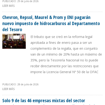
PUBLICADO: 29 de julio de 2026
LEER MÁS
SOBRE CHEVRON APUNTA A PAGAR 35% POR REGALÍA MÁS
IMPUESTO INTEGRADO EN VENEZUELA
Chevron, Repsol, Maurel & Prom y ENI pagarán
nuevo impuesto de hidrocarburos al Departamento
del Tesoro
El tributo que se creó en la reforma legal
aprobada a fines de enero pasa a ser un
complemento de la regalía, que en conjunto
van de un mínimo de 20% hasta un máximo de
35%, pero la Tesorería Nacional no lo puede
recibir directamente por las restricciones que
impone la Licencia General Nº 50 de la OFAC
PUBLICADO: 28 de julio de 2026
LEER MÁS
SOBRE CHEVRON, REPSOL, MAUREL & PROM Y ENI PAGARÁN
NUEVO IMPUESTO DE HIDROCARBUROS AL DEPARTAMENTO DEL
TESORO
Solo 9 de las 46 empresas mixtas del sector