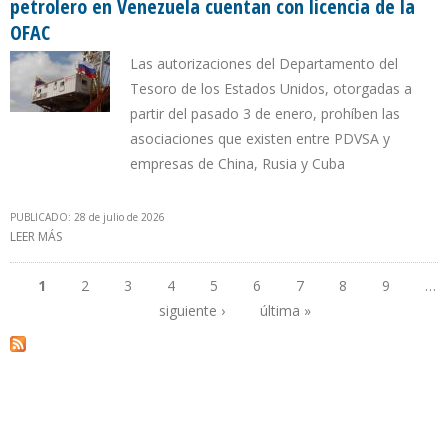
petrolero en Venezuela cuentan con licencia de la
OFAC
Las autorizaciones del Departamento del
Tesoro de los Estados Unidos, otorgadas a
partir del pasado 3 de enero, prohíben las
asociaciones que existen entre PDVSA y
empresas de China, Rusia y Cuba
PUBLICADO: 28 de julio de 2026
LEER MÁS
SOBRE SOLO 9 DE LAS 46 EMPRESAS MIXTAS DEL SECTOR
PETROLERO EN VENEZUELA CUENTAN CON LICENCIA DE LA OFAC
1
2
3
4
5
6
7
8
9
…
siguiente ›
última »
Páginas