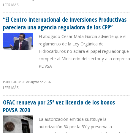
LEER MÁS
SOBRE PDVSA REACTIVÓ IMPORTACIÓN DE COMPONENTES PARA
LA ELABORACIÓN DE GASOLINA DESDE LOS EE.UU.
“El Centro Internacional de Inversiones Productivas
pareciera una agencia reguladora de los CPP”
El abogado César Mata García advierte que el
reglamento de la Ley Orgánica de
Hidrocarburos no aclara el papel regulador que
compete al Ministerio del sector y a la empresa
PDVSA
PUBLICADO: 05 de agosto de 2026
LEER MÁS
SOBRE “EL CENTRO INTERNACIONAL DE INVERSIONES
PRODUCTIVAS PARECIERA UNA AGENCIA REGULADORA DE LOS
CPP”
OFAC renueva por 25ª vez licencia de los bonos
PDVSA 2020
La autorización emitida sustituye la
autorización 5X por la 5Y y preserva la