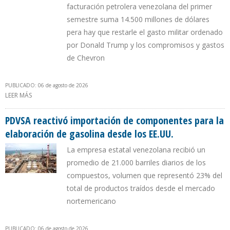
facturación petrolera venezolana del primer
semestre suma 14.500 millones de dólares
pera hay que restarle el gasto militar ordenado
por Donald Trump y los compromisos y gastos
de Chevron
PUBLICADO: 06 de agosto de 2026
LEER MÁS
SOBRE LUIGI PISELLA: EE.UU. COBRÓ CON PETRÓLEO
VENEZOLANO $ 4.700 MILLONES POR BLOQUEO NAVAL DE 2025 E
INVASIÓN A CARACAS
PDVSA reactivó importación de componentes para la
elaboración de gasolina desde los EE.UU.
La empresa estatal venezolana recibió un
promedio de 21.000 barriles diarios de los
compuestos, volumen que representó 23% del
total de productos traídos desde el mercado
nortemericano
PUBLICADO: 06 de agosto de 2026