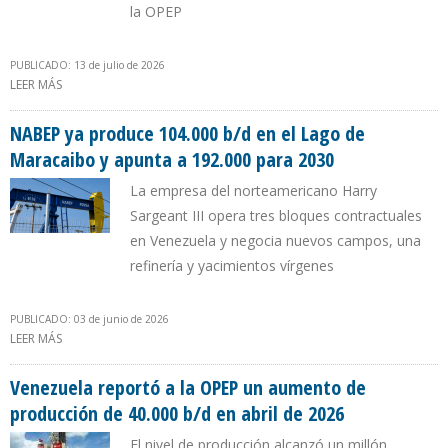
la OPEP
PUBLICADO: 13 de julio de 2026
LEER MÁS
SOBRE CORTES ELÉCTRICOS OCASIONARON ESTANCAMIENTO DE
LA PRODUCCIÓN PETROLERA EN VENEZUELA EN JUNIO
NABEP ya produce 104.000 b/d en el Lago de
Maracaibo y apunta a 192.000 para 2030
La empresa del norteamericano Harry
Sargeant III opera tres bloques contractuales
en Venezuela y negocia nuevos campos, una
refinería y yacimientos vírgenes
PUBLICADO: 03 de junio de 2026
LEER MÁS
SOBRE NABEP YA PRODUCE 104.000 B/D EN EL LAGO DE
MARACAIBO Y APUNTA A 192.000 PARA 2030
Venezuela reportó a la OPEP un aumento de
producción de 40.000 b/d en abril de 2026
El nivel de producción alcanzó un millón