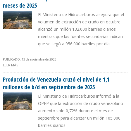
meses de 2025
El Ministerio de Hidrocarburos asegura que el
volumen de extracción de crudo en octubre
alcanzó un millón 132.000 barriles diarios
mientras que las fuentes secundarias indican
que se llegó a 956.000 barriles por día
PUBLICADO: 13 de noviembre de 2025
LEER MÁS
SOBRE GOBIERNO DE VENEZUELA REPORTA A LA OPEP UN
CRECIMIENTO DE LA PRODUCCIÓN DE 134.000 B/D EN 10 MESES DE
2025
Producción de Venezuela cruzó el nivel de 1,1
millones de b/d en septiembre de 2025
El Ministerio de Hidrocarburos informó a la
OPEP que la extracción de crudo venezolano
aumento solo 0,72% durante el mes de
septiembre para alcanzar un millón 105.000
barriles diarios