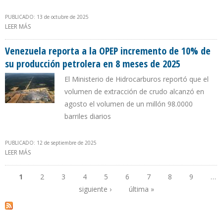
PUBLICADO: 13 de octubre de 2025
LEER MÁS
SOBRE PRODUCCIÓN DE VENEZUELA CRUZÓ EL NIVEL DE 1,1
MILLONES DE B/D EN SEPTIEMBRE DE 2025
Venezuela reporta a la OPEP incremento de 10% de
su producción petrolera en 8 meses de 2025
El Ministerio de Hidrocarburos reportó que el
volumen de extracción de crudo alcanzó en
agosto el volumen de un millón 98.0000
barriles diarios
PUBLICADO: 12 de septiembre de 2025
LEER MÁS
SOBRE VENEZUELA REPORTA A LA OPEP INCREMENTO DE 10% DE
SU PRODUCCIÓN PETROLERA EN 8 MESES DE 2025
1
2
3
4
5
6
7
8
9
…
siguiente ›
última »
Páginas