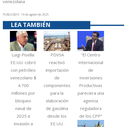
venezolana
PUBLICADO: 14 de agosto de 2025
LEA TAMBIÉN
Luigi Pisella:
PDVSA
“El Centro
EE.UU. cobró
reactivó
Internacional
con petróleo
importación
de
venezolano $
de
Inversiones
4.700
componentes
Productivas
millones por
para la
pareciera una
bloqueo
elaboración
agencia
naval de
de gasolina
reguladora
2025 e
desde los
de los CPP”
invasión a
EE.UU.