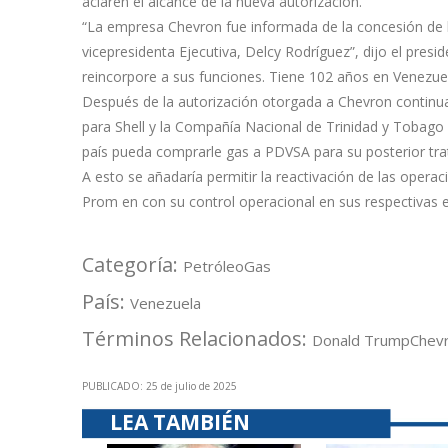
aclaren el alcance de la nueva autorización.
“La empresa Chevron fue informada de la concesión de li
vicepresidenta Ejecutiva, Delcy Rodríguez”, dijo el pre
reincorpore a sus funciones. Tiene 102 años en Venezue
Después de la autorización otorgada a Chevron continuar
para Shell y la Compañía Nacional de Trinidad y Tobag
país pueda comprarle gas a PDVSA para su posterior trat
A esto se añadaría permitir la reactivación de las ope
Prom en con su control operacional en sus respectivas
Categoría:
Petróleo
Gas
País:
Venezuela
Términos Relacionados:
Donald Trump
Chev
PUBLICADO: 25 de julio de 2025
LEA TAMBIÉN