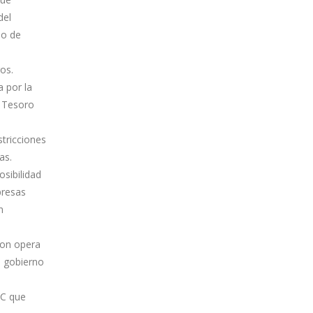
del
no de
os.
a por la
l Tesoro
stricciones
as.
osibilidad
presas
n
ron opera
l gobierno
AC que