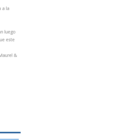
 a la
an luego
ue este
 Maurel &