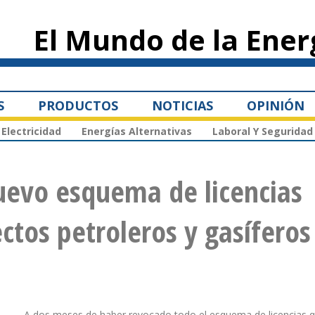
Pasar al
contenido
El Mundo de la Ener
principal
S
PRODUCTOS
NOTICIAS
OPINIÓN
Electricidad
Energías Alternativas
Laboral Y Seguridad
uevo esquema de licencias
ctos petroleros y gasíferos
A dos meses de haber revocado todo el esquema de licencias 