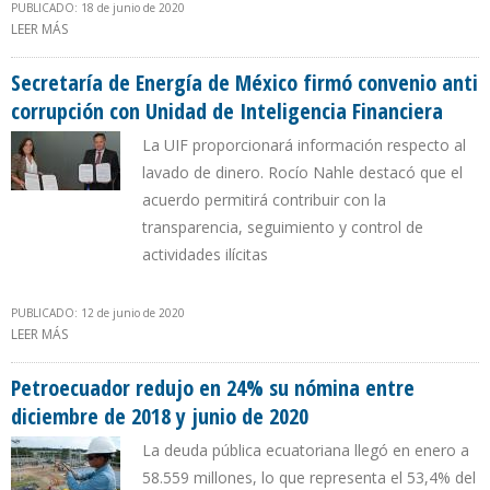
PUBLICADO: 18 de junio de 2020
LEER MÁS
SOBRE PETROECUADOR DECLARÓ DESIERTO LICITACIÓN PARA
CONTRATACIÓN DE SEGURO DE RIESGO PETROLERO
Secretaría de Energía de México firmó convenio anti
corrupción con Unidad de Inteligencia Financiera
La UIF proporcionará información respecto al
lavado de dinero. Rocío Nahle destacó que el
acuerdo permitirá contribuir con la
transparencia, seguimiento y control de
actividades ilícitas
PUBLICADO: 12 de junio de 2020
LEER MÁS
SOBRE SECRETARÍA DE ENERGÍA DE MÉXICO FIRMÓ CONVENIO ANTI
CORRUPCIÓN CON UNIDAD DE INTELIGENCIA FINANCIERA
Petroecuador redujo en 24% su nómina entre
diciembre de 2018 y junio de 2020
La deuda pública ecuatoriana llegó en enero a
58.559 millones, lo que representa el 53,4% del