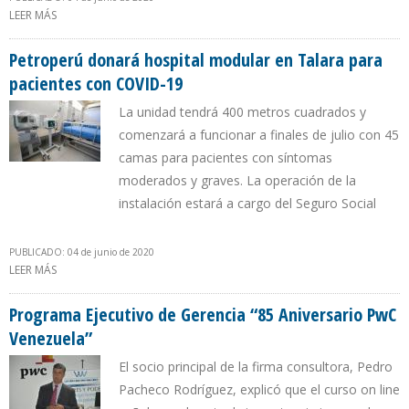
LEER MÁS
SOBRE YPF DESMINTIÓ PLANES DE DESPIDO DE SUS EMPLEADOS
Petroperú donará hospital modular en Talara para
pacientes con COVID-19
La unidad tendrá 400 metros cuadrados y
comenzará a funcionar a finales de julio con 45
camas para pacientes con síntomas
moderados y graves. La operación de la
instalación estará a cargo del Seguro Social
PUBLICADO: 04 de junio de 2020
LEER MÁS
SOBRE PETROPERÚ DONARÁ HOSPITAL MODULAR EN TALARA
PARA PACIENTES CON COVID-19
Programa Ejecutivo de Gerencia “85 Aniversario PwC
Venezuela”
El socio principal de la firma consultora, Pedro
Pacheco Rodríguez, explicó que el curso on line