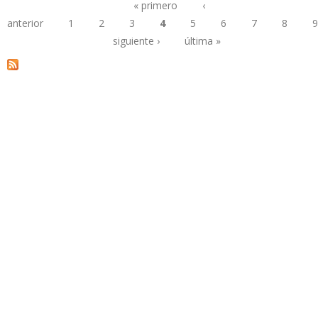
« primero
‹
anterior
1
2
3
4
5
6
7
8
9
Páginas
siguiente ›
última »