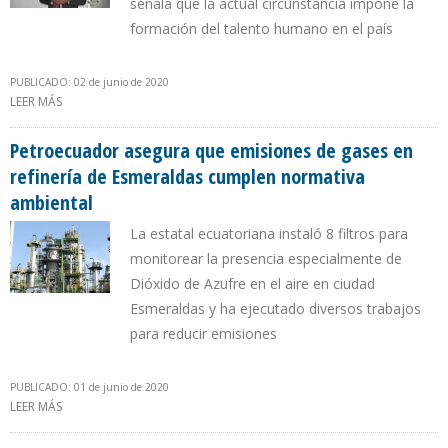
señala que la actual circunstancia impone la
formación del talento humano en el país
PUBLICADO: 02 de junio de 2020
LEER MÁS
SOBRE PROGRAMA EJECUTIVO DE GERENCIA “85 ANIVERSARIO PWC
VENEZUELA”
Petroecuador asegura que emisiones de gases en
refinería de Esmeraldas cumplen normativa
ambiental
La estatal ecuatoriana instaló 8 filtros para
monitorear la presencia especialmente de
Dióxido de Azufre en el aire en ciudad
Esmeraldas y ha ejecutado diversos trabajos
para reducir emisiones
PUBLICADO: 01 de junio de 2020
LEER MÁS
SOBRE PETROECUADOR ASEGURA QUE EMISIONES DE GASES EN
REFINERÍA DE ESMERALDAS CUMPLEN NORMATIVA AMBIENTAL