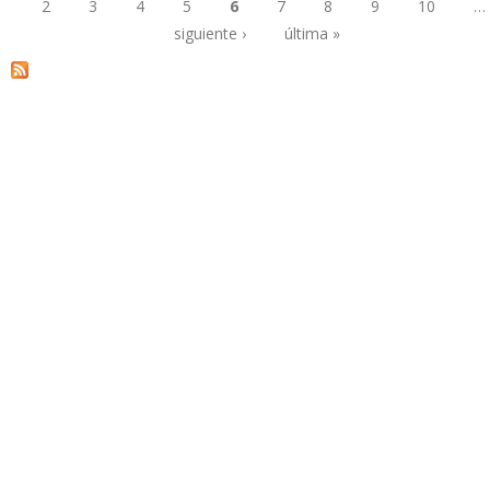
2
3
4
5
6
7
8
9
10
…
Páginas
siguiente ›
última »