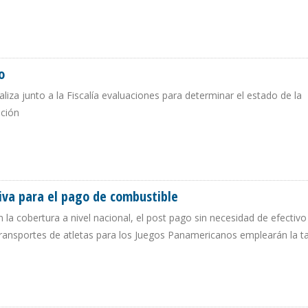
N CON PROÉTICA
o
iza junto a la Fiscalía evaluaciones para determinar el estado de la
ación
ERUANO
tiva para el pago de combustible
án la cobertura a nivel nacional, el post pago sin necesidad de efectiv
s transportes de atletas para los Juegos Panamericanos emplearán la ta
ORATIVA PARA EL PAGO DE COMBUSTIBLE