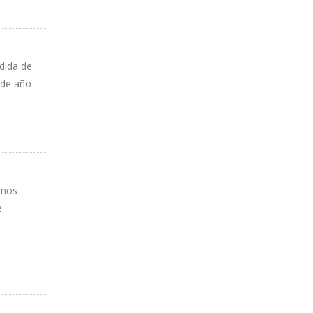
dida de
 de año
anos
e