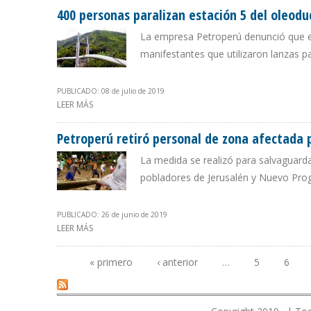
400 personas paralizan estación 5 del oleod
La empresa Petroperú denunció que ev
manifestantes que utilizaron lanzas p
PUBLICADO: 08 de julio de 2019
LEER MÁS
SOBRE 400 PERSONAS PARALIZAN ESTACIÓN 5 DEL 
Petroperú retiró personal de zona afectada
La medida se realizó para salvaguarda
pobladores de Jerusalén y Nuevo Pro
PUBLICADO: 26 de junio de 2019
LEER MÁS
SOBRE PETROPERÚ RETIRÓ PERSONAL DE ZONA AFEC
« primero
‹ anterior
…
5
6
Páginas