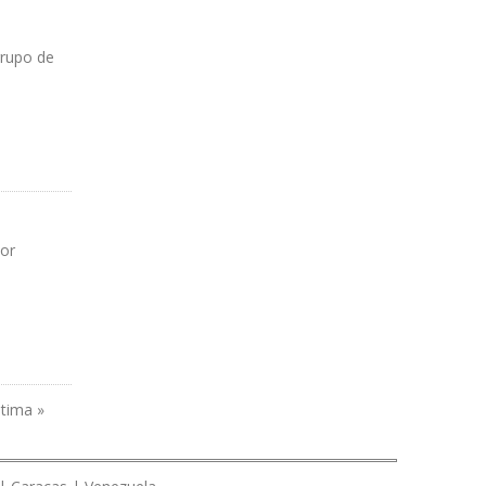
grupo de
por
ltima »