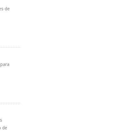
es de
 para
os
o de