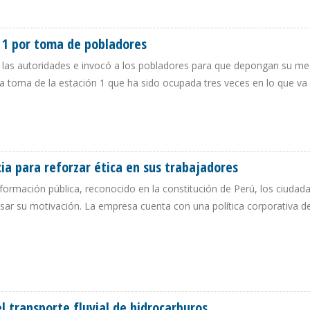
MA DE PRÁCTICAS PROFESIONALES Y TECNOLÓGICAS
 1 por toma de pobladores
de las autoridades e invocó a los pobladores para que depongan su me
la toma de la estación 1 que ha sido ocupada tres veces en lo que va
IÓN 1 POR TOMA DE POBLADORES
a para reforzar ética en sus trabajadores
formación pública, reconocido en la constitución de Perú, los ciudad
esar su motivación. La empresa cuenta con una política corporativa d
CIA PARA REFORZAR ÉTICA EN SUS TRABAJADORES
l transporte fluvial de hidrocarburos