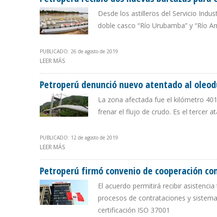
Desde los astilleros del Servicio Indu
doble casco “Río Urubamba” y “Río Am
PUBLICADO: 26 de agosto de 2019
LEER MÁS
SOBRE PETROPERÚ RECIBIÓ DOS NUEVAS BARCAZAS PA
Petroperú denunció nuevo atentado al oleo
La zona afectada fue el kilómetro 401
frenar el flujo de crudo. Es el tercer 
PUBLICADO: 12 de agosto de 2019
LEER MÁS
SOBRE PETROPERÚ DENUNCIÓ NUEVO ATENTADO AL
Petroperú firmó convenio de cooperación con
El acuerdo permitirá recibir asistenci
procesos de contrataciones y sistemas
certificación ISO 37001