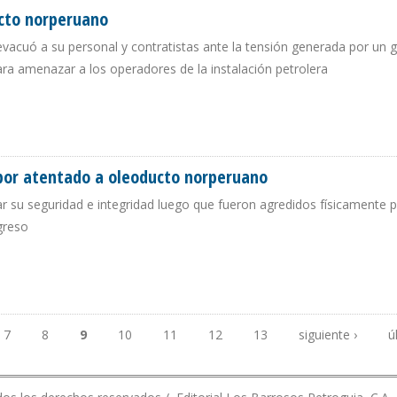
ucto norperuano
acuó a su personal y contratistas ante la tensión generada por un 
ara amenazar a los operadores de la instalación petrolera
OLEODUCTO NORPERUANO
 por atentado a oleoducto norperuano
r su seguridad e integridad luego que fueron agredidos físicamente 
greso
TADA POR ATENTADO A OLEODUCTO NORPERUANO
7
8
9
10
11
12
13
siguiente ›
ú