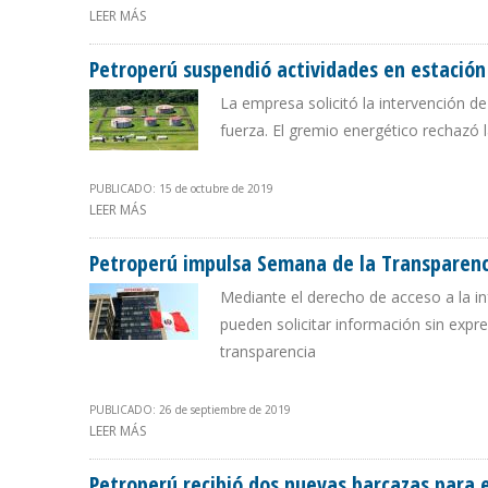
LEER MÁS
SOBRE PETROPERÚ HIZO CONVOCATORIA PARA PROGRA
Petroperú suspendió actividades en estación
La empresa solicitó la intervención 
fuerza. El gremio energético rechazó 
PUBLICADO: 15 de octubre de 2019
LEER MÁS
SOBRE PETROPERÚ SUSPENDIÓ ACTIVIDADES EN ESTAC
Petroperú impulsa Semana de la Transparenci
Mediante el derecho de acceso a la in
pueden solicitar información sin expr
transparencia
PUBLICADO: 26 de septiembre de 2019
LEER MÁS
SOBRE PETROPERÚ IMPULSA SEMANA DE LA TRANSPAREN
Petroperú recibió dos nuevas barcazas para e