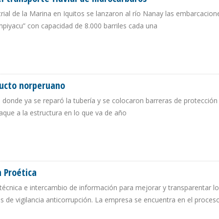
strial de la Marina en Iquitos se lanzaron al río Nanay las embarcacion
piyacu” con capacidad de 8.000 barriles cada una
RA EL TRANSPORTE FLUVIAL DE HIDROCARBUROS
ducto norperuano
 donde ya se reparó la tubería y se colocaron barreras de protección
ataque a la estructura en lo que va de año
 OLEODUCTO NORPERUANO
 Proética
a técnica e intercambio de información para mejorar y transparentar l
 de vigilancia anticorrupción. La empresa se encuentra en el proces