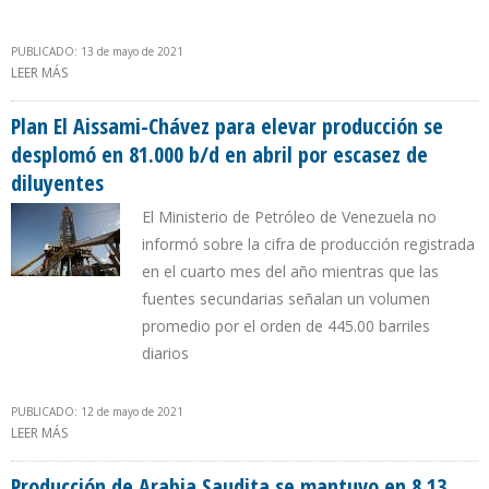
PUBLICADO: 13 de mayo de 2021
LEER MÁS
SOBRE PRECIO DEL PETRÓLEO VENEZOLANO SE SEXTUPLICÓ EN UN
AÑO
Plan El Aissami-Chávez para elevar producción se
desplomó en 81.000 b/d en abril por escasez de
diluyentes
El Ministerio de Petróleo de Venezuela no
informó sobre la cifra de producción registrada
en el cuarto mes del año mientras que las
fuentes secundarias señalan un volumen
promedio por el orden de 445.00 barriles
diarios
PUBLICADO: 12 de mayo de 2021
LEER MÁS
SOBRE PLAN EL AISSAMI-CHÁVEZ PARA ELEVAR PRODUCCIÓN SE
DESPLOMÓ EN 81.000 B/D EN ABRIL POR ESCASEZ DE DILUYENTES
Producción de Arabia Saudita se mantuvo en 8,13