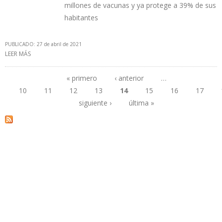
millones de vacunas y ya protege a 39% de sus
habitantes
PUBLICADO: 27 de abril de 2021
LEER MÁS
SOBRE VENEZUELA ESTÁ ENTRE LOS MIEMBROS DE LA OPEP CON
MÁS BAJO ACCESO A VACUNAS CONTRA EL COVID-19
« primero
‹ anterior
…
10
11
12
13
14
15
16
17
Páginas
siguiente ›
última »