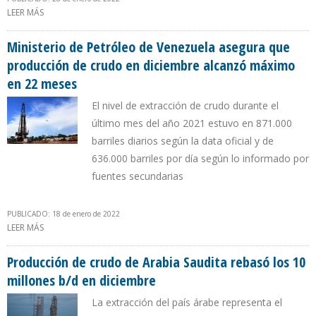
LEER MÁS
SOBRE EIA PRONOSTICA QUE PRODUCCIÓN DE LA OPEP
AUMENTARÁ EN 2,7 MILLONES B/D EN 2022
Ministerio de Petróleo de Venezuela asegura que
producción de crudo en diciembre alcanzó máximo
en 22 meses
El nivel de extracción de crudo durante el
último mes del año 2021 estuvo en 871.000
barriles diarios según la data oficial y de
636.000 barriles por día según lo informado por
fuentes secundarias
PUBLICADO: 18 de enero de 2022
LEER MÁS
SOBRE MINISTERIO DE PETRÓLEO DE VENEZUELA ASEGURA QUE
PRODUCCIÓN DE CRUDO EN DICIEMBRE ALCANZÓ MÁXIMO EN 22
MESES
Producción de crudo de Arabia Saudita rebasó los 10
millones b/d en diciembre
La extracción del país árabe representa el