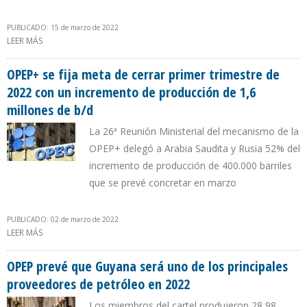
PUBLICADO: 15 de marzo de 2022
LEER MÁS
SOBRE PRODUCCIÓN DE ARABIA SAUDITA AUMENTÓ 1% HASTA
10,2 MILLONES B/D EN FEBRERO
OPEP+ se fija meta de cerrar primer trimestre de
2022 con un incremento de producción de 1,6
millones de b/d
La 26ª Reunión Ministerial del mecanismo de la
OPEP+ delegó a Arabia Saudita y Rusia 52% del
incremento de producción de 400.000 barriles
que se prevé concretar en marzo
PUBLICADO: 02 de marzo de 2022
LEER MÁS
SOBRE OPEP+ SE FIJA META DE CERRAR PRIMER TRIMESTRE DE 2022
CON UN INCREMENTO DE PRODUCCIÓN DE 1,6 MILLONES DE B/D
OPEP prevé que Guyana será uno de los principales
proveedores de petróleo en 2022
Los miembros del cartel produjeron 28,98