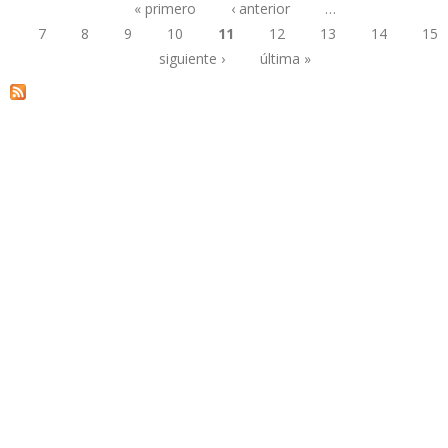
« primero
‹ anterior
…
7
8
9
10
11
12
13
14
15
Páginas
siguiente ›
última »