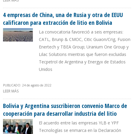
LEER MÁS
SOBRE CONSORCIO CHINO INVERTIRÁ $ 1.000 MILLONES EN
EXTRACCIÓN DE LITIO EN BOLIVIA
4 empresas de China, una de Rusia y otra de EEUU
calificaron para extracción de litio en Bolivia
La convocatoria favoreció a seis empresas:
CATL, Brunp & CMOC, Citic Guaon/Crig, Fusion
Enertech y TBEA Group; Uranium One Group y
Lilac Solutions mientras que fueron excluidas
Tecpetrol de Argentina y Energyx de Estados
Unidos
PUBLICADO: 24 de agosto de 2022
LEER MÁS
SOBRE 4 EMPRESAS DE CHINA, UNA DE RUSIA Y OTRA DE EEUU
CALIFICARON PARA EXTRACCIÓN DE LITIO EN BOLIVIA
Bolivia y Argentina suscribieron convenio Marco de
cooperación para desarrollar industria del litio
El acuerdo entre las empresas YLB e YPF
Tecnologías se enmarca en la Declaración