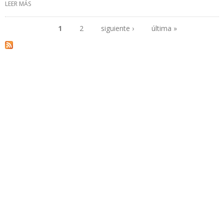
LEER MÁS
SOBRE GOBIERNO BOLIVIANO IMPULSA PROGRAMA PARA FORMAR
PROFESIONALES EN MATERIA DE LITIO
1
2
siguiente ›
última »
Páginas