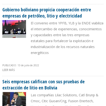
$ 35,3 MILLONES EN PRIMER SEMESTRE DE 2022
Gobierno boliviano propicia cooperación entre
empresas de petróleo, litio y electricidad
El convenio entre YPFB, YLB y la ENDE viabiliza
el intercambio de experiencias, conocimientos
y capacidades entre las tres empresas
estatales para fortalecer la explotación e
industrialización de los recursos naturales
energéticos
PUBLICADO: 13 de julio de 2022
LEER MÁS
SOBRE GOBIERNO BOLIVIANO PROPICIA COOPERACIÓN ENTRE
EMPRESAS DE PETRÓLEO, LITIO Y ELECTRICIDAD
Seis empresas califican con sus pruebas de
extracción de litio en Bolivia
Las compañías Lilac Solutions, Catl Brunp &
Cmoc, Citic Guoan/Crig, Fusion Enertech,