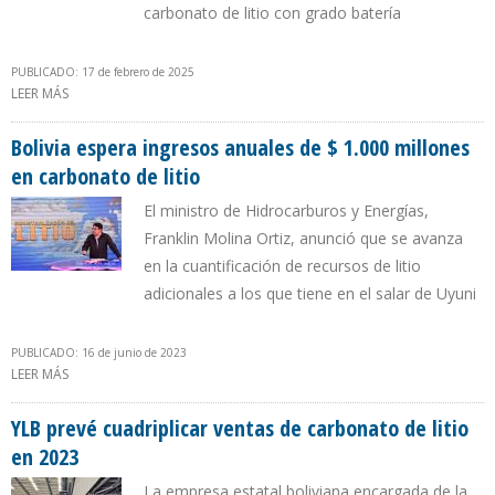
carbonato de litio con grado batería
PUBLICADO: 17 de febrero de 2025
LEER MÁS
SOBRE GRUPO DE HONG KONG INVERTIRÁ $ 1.300 MILLONES EN
EXPLOTACIÓN DE LITIO EN SALAR DE UYUNI
Bolivia espera ingresos anuales de $ 1.000 millones
en carbonato de litio
El ministro de Hidrocarburos y Energías,
Franklin Molina Ortiz, anunció que se avanza
en la cuantificación de recursos de litio
adicionales a los que tiene en el salar de Uyuni
PUBLICADO: 16 de junio de 2023
LEER MÁS
SOBRE BOLIVIA ESPERA INGRESOS ANUALES DE $ 1.000 MILLONES
EN CARBONATO DE LITIO
YLB prevé cuadriplicar ventas de carbonato de litio
en 2023
La empresa estatal boliviana encargada de la