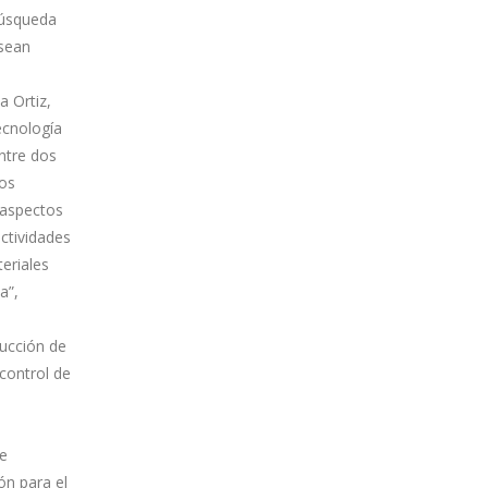
 búsqueda
 sean
a Ortiz,
ecnología
ntre dos
os
 aspectos
actividades
eriales
a”,
ducción de
 control de
de
ón para el