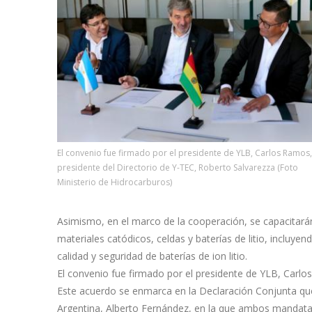
El convenio fue firmado por el presidente de YLB, Carlos Ramos,
presidente del Directorio de Y-TEC, Roberto Salvarezza (Foto
Ministerio de Hidrocarburos)
Asimismo, en el marco de la cooperación, se capacitarán
materiales catódicos, celdas y baterías de litio, incluyen
calidad y seguridad de baterías de ion litio.
El convenio fue firmado por el presidente de YLB, Carlo
Este acuerdo se enmarca en la Declaración Conjunta que s
Argentina, Alberto Fernández, en la que ambos mandatar