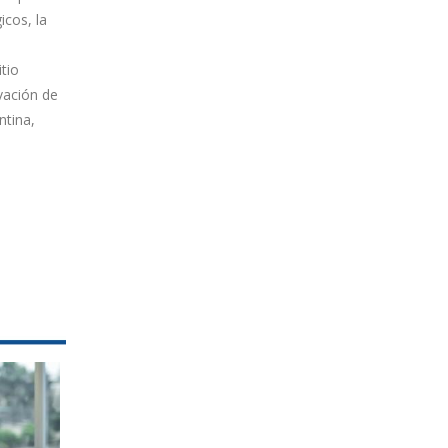
icos, la
tio
vación de
ntina,