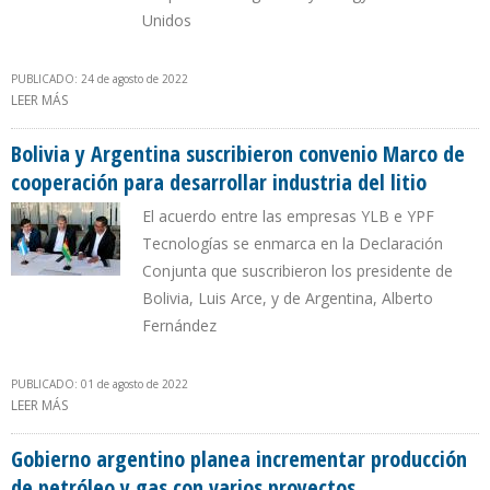
Unidos
PUBLICADO: 24 de agosto de 2022
LEER MÁS
SOBRE 4 EMPRESAS DE CHINA, UNA DE RUSIA Y OTRA DE EEUU
CALIFICARON PARA EXTRACCIÓN DE LITIO EN BOLIVIA
Bolivia y Argentina suscribieron convenio Marco de
cooperación para desarrollar industria del litio
El acuerdo entre las empresas YLB e YPF
Tecnologías se enmarca en la Declaración
Conjunta que suscribieron los presidente de
Bolivia, Luis Arce, y de Argentina, Alberto
Fernández
PUBLICADO: 01 de agosto de 2022
LEER MÁS
SOBRE BOLIVIA Y ARGENTINA SUSCRIBIERON CONVENIO MARCO
DE COOPERACIÓN PARA DESARROLLAR INDUSTRIA DEL LITIO
Gobierno argentino planea incrementar producción
de petróleo y gas con varios proyectos