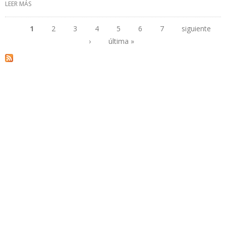
LEER MÁS
SOBRE PRODUCCIÓN DE ARGENTINA AUMENTÓ HASTA 571.000
B/D EN FEBRERO
1
2
3
4
5
6
7
siguiente
›
última »
Páginas