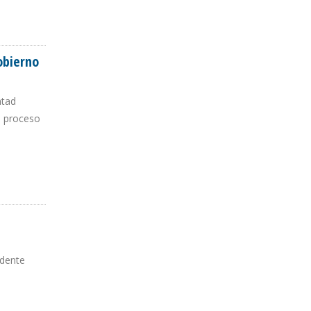
obierno
ntad
n proceso
 DE
idente