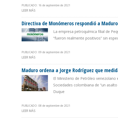
PUBLICADO: 16 de septiembre de 2021
LEER MÁS
SOBRE COMISIÓN DE ENERGÍA DEL PARLAMENTO VEN
Directiva de Monómeros respondió a Maduro:
La empresa petroquímica filial de Pe
“fueron realmente positivos” sin espec
PUBLICADO: 09 de septiembre de 2021
LEER MÁS
SOBRE DIRECTIVA DE MONÓMEROS RESPONDIÓ A MADUR
Maduro ordena a Jorge Rodríguez que medida
El Ministerio de Petróleo venezolano 
Sociedades colombiana de “un asalto f
Duque
PUBLICADO: 08 de septiembre de 2021
LEER MÁS
SOBRE MADURO ORDENA A JORGE RODRÍGUEZ QUE MED