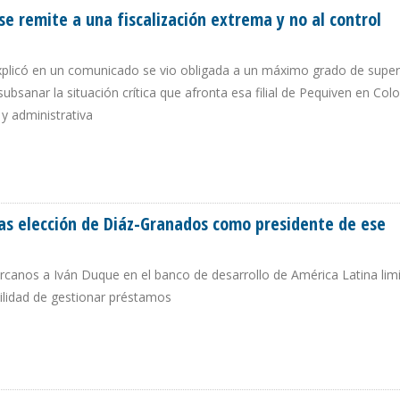
 remite a una fiscalización extrema y no al control
plicó en un comunicado se vio obligada a un máximo grado de super
ubsanar la situación crítica que afronta esa filial de Pequiven en Co
 y administrativa
SE REMITE A UNA FISCALIZACIÓN EXTREMA Y NO AL CONTROL ACCIONARIO
ras elección de Diáz-Granados como presidente de ese
canos a Iván Duque en el banco de desarrollo de América Latina limi
ilidad de gestionar préstamos
F TRAS ELECCIÓN DE DIÁZ-GRANADOS COMO PRESIDENTE DE ESE ORGANISMO