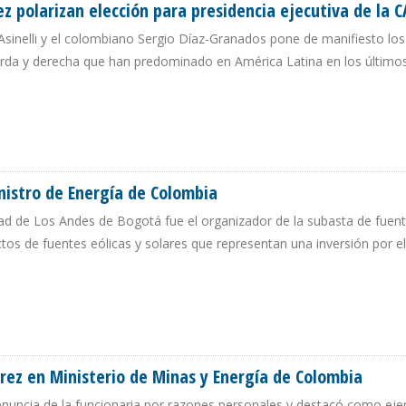
 polarizan elección para presidencia ejecutiva de la C
 Asinelli y el colombiano Sergio Díaz-Granados pone de manifiesto los
ierda y derecha que han predominado en América Latina en los último
DEZ POLARIZAN ELECCIÓN PARA PRESIDENCIA EJECUTIVA DE LA CAF
istro de Energía de Colombia
dad de Los Andes de Bogotá fue el organizador de la subasta de fuen
tos de fuentes eólicas y solares que representan una inversión por e
MINISTRO DE ENERGÍA DE COLOMBIA
ez en Ministerio de Minas y Energía de Colombia
renuncia de la funcionaria por razones personales y destacó como ej