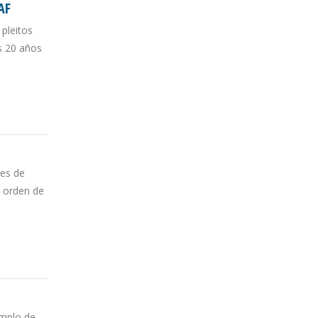
AF
 pleitos
s 20 años
tes de
l orden de
emplo de