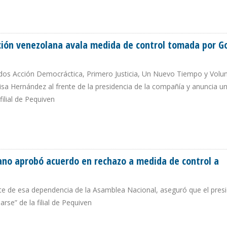
FINANCIAMIENTO QUE SE NEGOCIABA EL BANCO INTERAMERICANO
ión venezolana avala medida de control tomada por G
dos Acción Democráctica, Primero Justicia, Un Nuevo Tiempo y Volu
isa Hernández al frente de la presidencia de la compañía y anuncia u
filial de Pequiven
POSICIÓN VENEZOLANA AVALA MEDIDA DE CONTROL TOMADA POR GOBIERNO
ano aprobó acuerdo en rechazo a medida de control a
nte de esa dependencia de la Asamblea Nacional, aseguró que el pres
se” de la filial de Pequiven