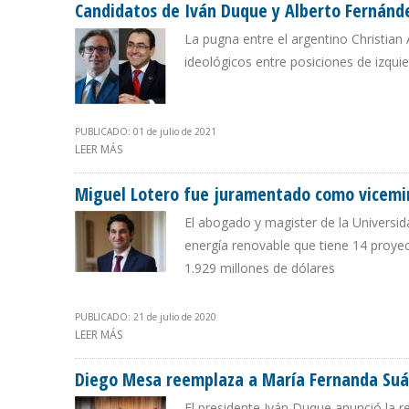
Candidatos de Iván Duque y Alberto Fernández
La pugna entre el argentino Christian
ideológicos entre posiciones de izqu
PUBLICADO: 01 de julio de 2021
LEER MÁS
SOBRE CANDIDATOS DE IVÁN DUQUE Y ALBERTO FERNÁN
Miguel Lotero fue juramentado como vicemin
El abogado y magister de la Universi
energía renovable que tiene 14 proyec
1.929 millones de dólares
PUBLICADO: 21 de julio de 2020
LEER MÁS
SOBRE MIGUEL LOTERO FUE JURAMENTADO COMO VICE
Diego Mesa reemplaza a María Fernanda Suár
El presidente Iván Duque anunció la 