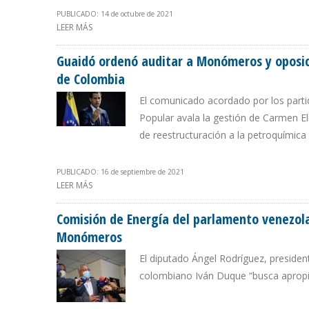
PUBLICADO: 14 de octubre de 2021
LEER MÁS
SOBRE EL SALVAVIDAS DE MONÓMEROS ESTABA EN UN 
Guaidó ordenó auditar a Monómeros y oposic
de Colombia
El comunicado acordado por los parti
Popular avala la gestión de Carmen El
de reestructuración a la petroquímica 
PUBLICADO: 16 de septiembre de 2021
LEER MÁS
SOBRE GUAIDÓ ORDENÓ AUDITAR A MONÓMEROS Y O
COLOMBIA
Comisión de Energía del parlamento venezol
Monómeros
El diputado Ángel Rodríguez, preside
colombiano Iván Duque “busca apropiar