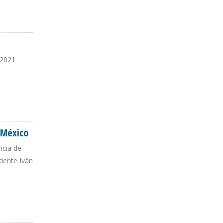
OS
 2021
 México
ncia de
dente Iván