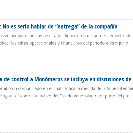
EZOLANO APROBÓ ACUERDO EN RECHAZO A MEDIDA DE CONTROL A MONÓMER
 No es serio hablar de “entrega” de la compañía
quiven asegura que sus resultados financieros del primer semestre de
ificar las cifras operacionales y financieros del período enero-junio
O: NO ES SERIO HABLAR DE “ENTREGA” DE LA COMPAÑÍA
 de control a Monómeros se incluya en discusiones de
emitió un comunicado en el cual califica la medida de la Superintende
lagrante” contra un activo del Estado venezolano por parte del presi
IDA DE CONTROL A MONÓMEROS SE INCLUYA EN DISCUSIONES DE MÉXICO