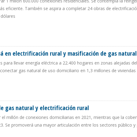
ar 1 millón 600.000 conexiones residenciales. Se contempla la reinge
 eficiente. También se aspira a completar 24 obras de electrificació
 dólares
OCESO DE MASIFICACIÓN DE GAS NATURAL
 en electrificación rural y masificación de gas natural
es para llevar energía eléctrica a 22.400 hogares en zonas alejadas del
conectar gas natural de uso domiciliario en 1,3 millones de viviendas
IRÁ EN ELECTRIFICACIÓN RURAL Y MASIFICACIÓN DE GAS NATURAL
 gas natural y electrificación rural
 el millón de conexiones domiciliarias en 2021, mientras que la cober
23. Se promoverá una mayor articulación entre los sectores público y