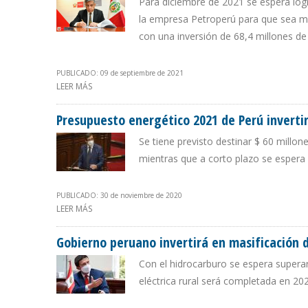
Para diciembre de 2021 se espera logr
la empresa Petroperú para que sea más
con una inversión de 68,4 millones de
PUBLICADO: 09 de septiembre de 2021
LEER MÁS
SOBRE GOBIERNO PERUANO LE DARÁ PRIORIDAD AL PR
Presupuesto energético 2021 de Perú invertirá
Se tiene previsto destinar $ 60 millon
mientras que a corto plazo se espera 
PUBLICADO: 30 de noviembre de 2020
LEER MÁS
SOBRE PRESUPUESTO ENERGÉTICO 2021 DE PERÚ INVERT
Gobierno peruano invertirá en masificación de
Con el hidrocarburo se espera superar
eléctrica rural será completada en 20