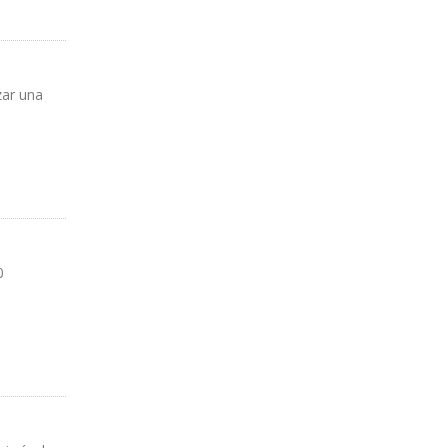
zar una
0