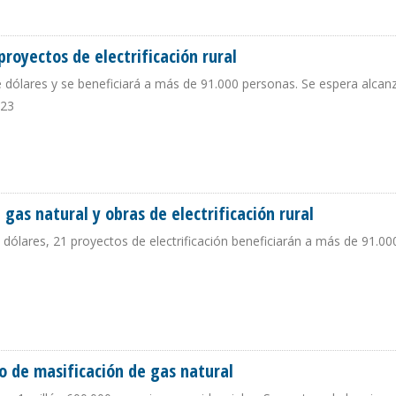
DE $ 135,5 MILLONES
royectos de electrificación rural
e dólares y se beneficiará a más de 91.000 personas. Se espera alcan
023
 21 PROYECTOS DE ELECTRIFICACIÓN RURAL
gas natural y obras de electrificación rural
 dólares, 21 proyectos de electrificación beneficiarán a más de 91.00
DEL GAS NATURAL Y OBRAS DE ELECTRIFICACIÓN RURAL
o de masificación de gas natural