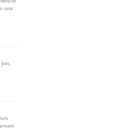
niería de
n rural
 país,
tura
 privado