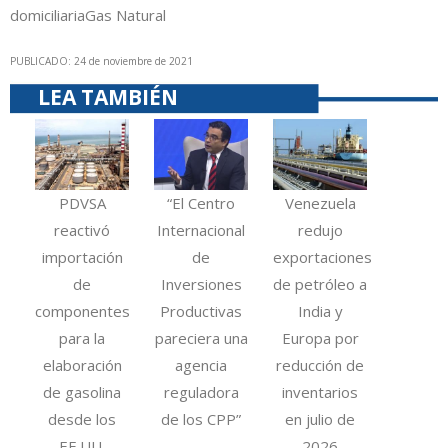
domiciliaria
Gas Natural
PUBLICADO: 24 de noviembre de 2021
LEA TAMBIÉN
PDVSA
“El Centro
Venezuela
reactivó
Internacional
redujo
importación
de
exportaciones
de
Inversiones
de petróleo a
componentes
Productivas
India y
para la
pareciera una
Europa por
elaboración
agencia
reducción de
de gasolina
reguladora
inventarios
desde los
de los CPP”
en julio de
EE.UU.
2026