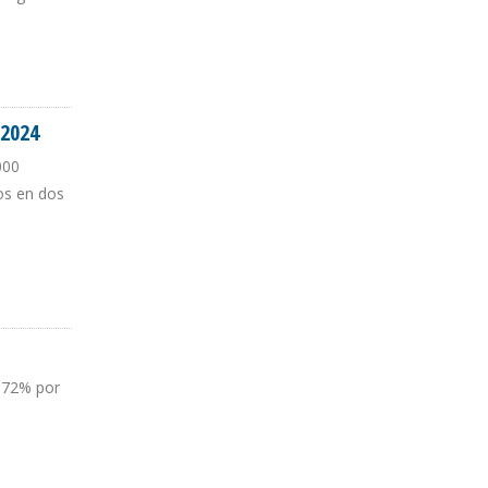
25
 2024
000
ros en dos
á 72% por