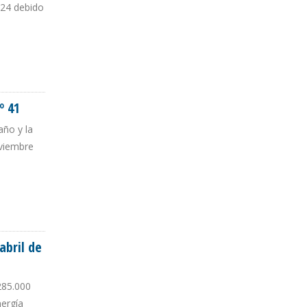
024 debido
º 41
año y la
oviembre
abril de
285.000
nergía