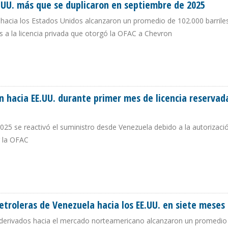
.UU. más que se duplicaron en septiembre de 2025
hacia los Estados Unidos alcanzaron un promedio de 102.000 barriles
 a la licencia privada que otorgó la OFAC a Chevron
EE.UU. MÁS QUE SE DUPLICARON EN SEPTIEMBRE DE 2025
n hacia EE.UU. durante primer mes de licencia reservad
025 se reactivó el suministro desde Venezuela debido a la autorizació
r la OFAC
RON HACIA EE.UU. DURANTE PRIMER MES DE LICENCIA RESERVADA DE TRUMP
etroleras de Venezuela hacia los EE.UU. en siete meses
derivados hacia el mercado norteamericano alcanzaron un promedio