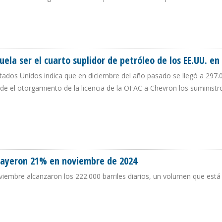
O VENEZOLANO HACIA LOS EE.UU. DURANTE PRIMERA SEMANA DE ABRIL DE 20
uela ser el cuarto suplidor de petróleo de los EE.UU. en
tados Unidos indica que en diciembre del año pasado se llegó a 297.
esde el otorgamiento de la licencia de la OFAC a Chevron los suminist
EZUELA SER EL CUARTO SUPLIDOR DE PETRÓLEO DE LOS EE.UU. EN 2024
 cayeron 21% en noviembre de 2024
iembre alcanzaron los 222.000 barriles diarios, un volumen que est