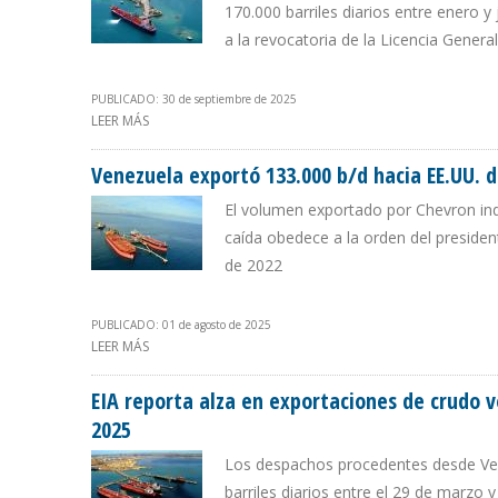
170.000 barriles diarios entre enero
a la revocatoria de la Licencia Genera
PUBLICADO: 30 de septiembre de 2025
LEER MÁS
SOBRE EIA REPORTA CAÍDA DE 19% EN EXPORTACIONES P
Venezuela exportó 133.000 b/d hacia EE.UU. d
El volumen exportado por Chevron ind
caída obedece a la orden del preside
de 2022
PUBLICADO: 01 de agosto de 2025
LEER MÁS
SOBRE VENEZUELA EXPORTÓ 133.000 B/D HACIA EE.UU.
EIA reporta alza en exportaciones de crudo 
2025
Los despachos procedentes desde Ven
barriles diarios entre el 29 de marzo 