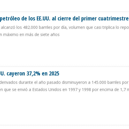
S PARA LA ELABORACIÓN DE GASOLINA DESDE LOS EE.UU.
petróleo de los EE.UU. al cierre del primer cuatrimestre
alcanzó los 482.000 barriles por día, volumen que casi triplica lo rep
un máximo en más de siete años
 PETRÓLEO DE LOS EE.UU. AL CIERRE DEL PRIMER CUATRIMESTRE DE 2026
UU. cayeron 37,2% en 2025
erivados durante el año pasado disminuyeron a 145.000 barriles por 
n que se envió a Estados Unidos en 1997 y 1998 por encima de 1,7 m
E.UU. CAYERON 37,2% EN 2025