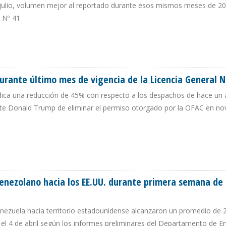
 y julio, volumen mejor al reportado durante esos mismos meses de 2
l Nº 41
ETROLERAS DE VENEZUELA HACIA LOS EE.UU. EN SIETE MESES DE 2025
urante último mes de vigencia de la Licencia General N
ica una reducción de 45% con respecto a los despachos de hace un 
nte Donald Trump de eliminar el permiso otorgado por la OFAC en n
 DURANTE ÚLTIMO MES DE VIGENCIA DE LA LICENCIA GENERAL Nº 41
venezolano hacia los EE.UU. durante primera semana de 
ezuela hacia territorio estadounidense alcanzaron un promedio de 
y el 4 de abril según los informes preliminares del Departamento de E