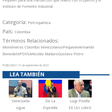
Pequiven para una transacción que realizó con Ecopetrol y el
Instituto de Fomento Industrial.
Categoría:
Petroquímica
País:
Colombia
Términos Relacionados:
Monómeros Colombo Venezolanos
Pequiven
Armando
Benedetti
PDVSA
Nicolás Maduro
Gustavo Petro
PUBLICADO: 01 de septiembre de 2022
LEA TAMBIÉN
Venezuela
De La
Luigi Pisella:
sigue
Espriella
EE.UU. cobró