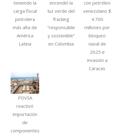
teniendo la
encendió la
con petróleo
carga fiscal
luz verde del
venezolano $
petrolera
fracking
4.700
más alta de
“responsable
millones por
América
y sostenible”
bloqueo
Latina
en Colombia
naval de
2025 e
invasión a
Caracas
PDVSA
reactivó
importación
de
componentes