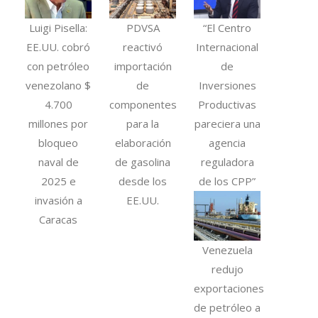
Luigi Pisella:
PDVSA
“El Centro
EE.UU. cobró
reactivó
Internacional
con petróleo
importación
de
venezolano $
de
Inversiones
4.700
componentes
Productivas
millones por
para la
pareciera una
bloqueo
elaboración
agencia
naval de
de gasolina
reguladora
2025 e
desde los
de los CPP”
invasión a
EE.UU.
Caracas
Venezuela
redujo
exportaciones
de petróleo a