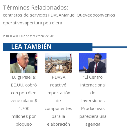
Términos Relacionados:
contratos de servicios
PDVSA
Manuel Quevedo
convenios
operativos
apertura petrolera
PUBLICADO: 02 de septiembre de 2018
LEA TAMBIÉN
Luigi Pisella:
PDVSA
“El Centro
EE.UU. cobró
reactivó
Internacional
con petróleo
importación
de
venezolano $
de
Inversiones
4.700
componentes
Productivas
millones por
para la
pareciera una
bloqueo
elaboración
agencia