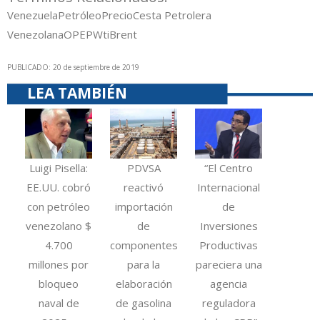
Venezuela
Petróleo
Precio
Cesta Petrolera
Venezolana
OPEP
Wti
Brent
PUBLICADO: 20 de septiembre de 2019
LEA TAMBIÉN
Luigi Pisella:
PDVSA
“El Centro
EE.UU. cobró
reactivó
Internacional
con petróleo
importación
de
venezolano $
de
Inversiones
4.700
componentes
Productivas
millones por
para la
pareciera una
bloqueo
elaboración
agencia
naval de
de gasolina
reguladora