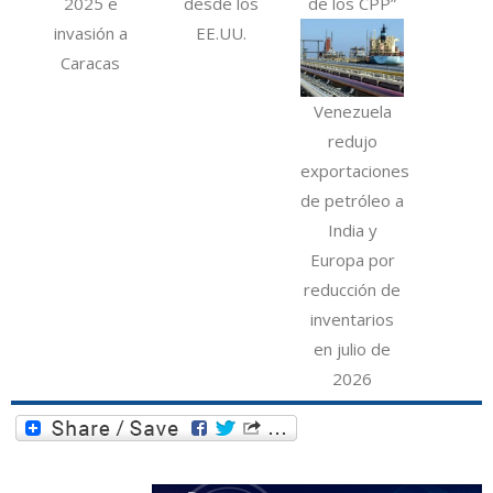
2025 e
desde los
de los CPP”
invasión a
EE.UU.
Caracas
Venezuela
redujo
exportaciones
de petróleo a
India y
Europa por
reducción de
inventarios
en julio de
2026