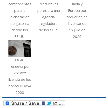
componentes
Productivas
India y
para la
pareciera una
Europa por
elaboración
agencia
reducción de
de gasolina
reguladora
inventarios
desde los
de los CPP”
en julio de
EE.UU.
2026
OFAC
renueva por
25ª vez
licencia de los
bonos PDVSA
2020