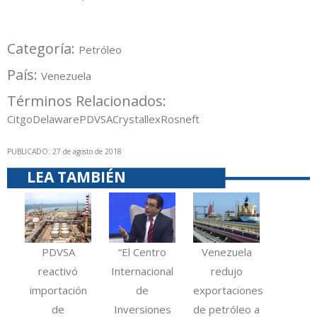
Categoría:
Petróleo
País:
Venezuela
Términos Relacionados:
Citgo
Delaware
PDVSA
Crystallex
Rosneft
PUBLICADO: 27 de agosto de 2018
LEA TAMBIÉN
PDVSA
“El Centro
Venezuela
reactivó
Internacional
redujo
importación
de
exportaciones
de
Inversiones
de petróleo a