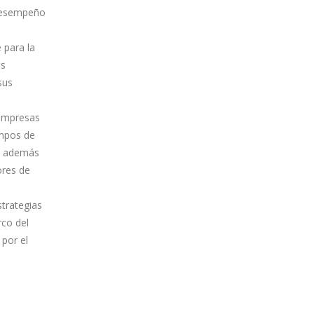
 desempeño
 para la
os
sus
 empresas
ampos de
e, además
ores de
trategias
rco del
por el