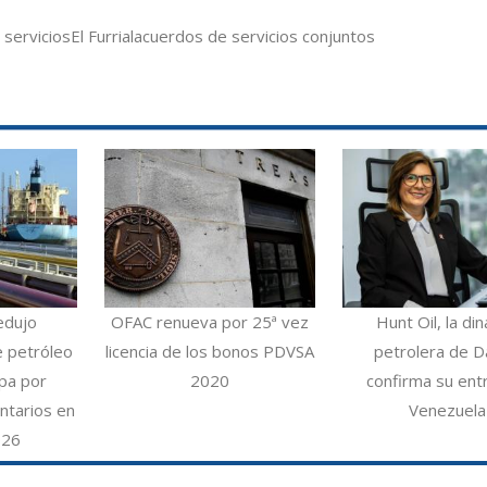
 servicios
El Furrial
acuerdos de servicios conjuntos
edujo
OFAC renueva por 25ª vez
Hunt Oil, la din
e petróleo
licencia de los bonos PDVSA
petrolera de Da
opa por
2020
confirma su ent
ntarios en
Venezuela
026