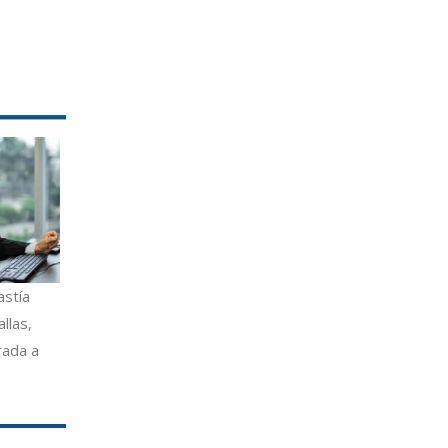
astía
llas,
rada a