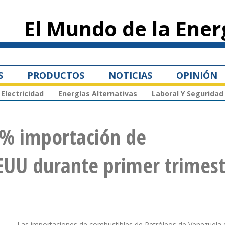
Pasar al
contenido
El Mundo de la Ener
principal
S
PRODUCTOS
NOTICIAS
OPINIÓN
Electricidad
Energías Alternativas
Laboral Y Seguridad
% importación de
EUU durante primer trimest
Las importaciones de combustibles de Petróleos de Venezuela