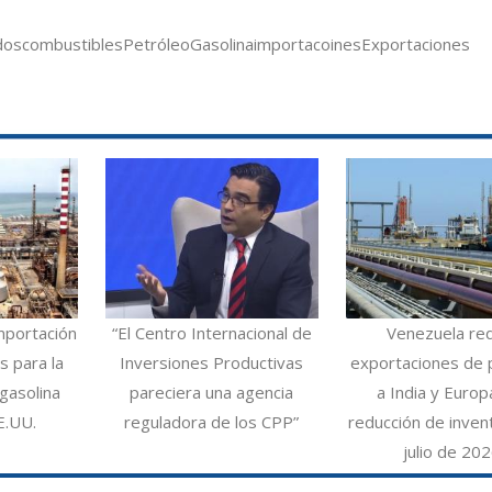
dos
combustibles
Petróleo
Gasolina
importacoines
Exportaciones
mportación
“El Centro Internacional de
Venezuela re
 para la
Inversiones Productivas
exportaciones de 
gasolina
pareciera una agencia
a India y Europ
E.UU.
reguladora de los CPP”
reducción de inven
julio de 20