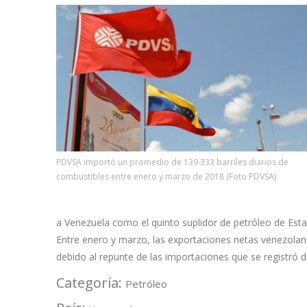
PDVSA importó un promedio de 139.333 barriles diarios de
combustibles entre enero y marzo de 2018 (Foto PDVSA)
a Venezuela como el quinto suplidor de petróleo de Esta
Entre enero y marzo, las exportaciones netas venezolana
debido al repunte de las importaciones que se registró 
Categoría:
Petróleo