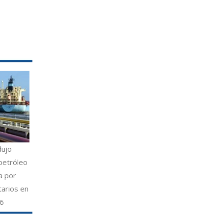
dujo
petróleo
a por
tarios en
26