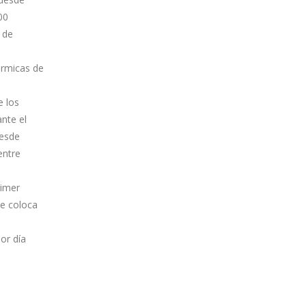
00
 de
térmicas de
e los
ante el
desde
entre
rimer
ue coloca
or día