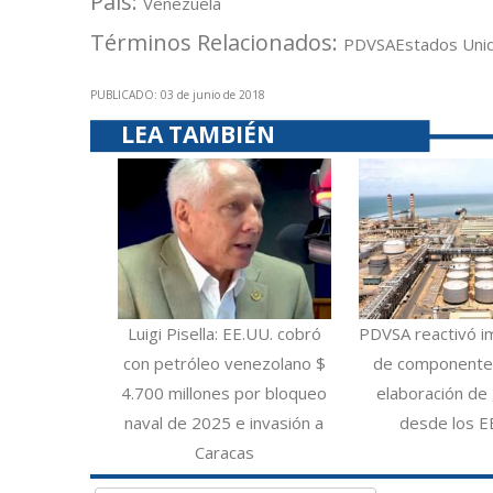
País:
Venezuela
Términos Relacionados:
PDVSA
Estados Uni
PUBLICADO: 03 de junio de 2018
LEA TAMBIÉN
Luigi Pisella: EE.UU. cobró
PDVSA reactivó i
con petróleo venezolano $
de componentes
4.700 millones por bloqueo
elaboración de 
naval de 2025 e invasión a
desde los E
Caracas