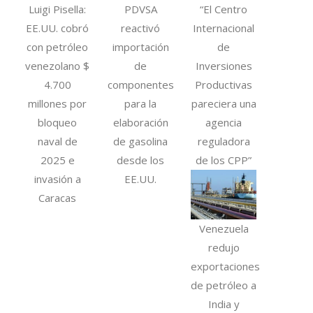
Luigi Pisella:
PDVSA
“El Centro
EE.UU. cobró
reactivó
Internacional
con petróleo
importación
de
venezolano $
de
Inversiones
4.700
componentes
Productivas
millones por
para la
pareciera una
bloqueo
elaboración
agencia
naval de
de gasolina
reguladora
2025 e
desde los
de los CPP”
invasión a
EE.UU.
Caracas
Venezuela
redujo
exportaciones
de petróleo a
India y