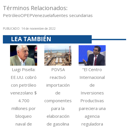
Términos Relacionados:
Petróleo
OPEP
Venezuela
fuentes secundarias
PUBLICADO: 14 de noviembre de 2022
LEA TAMBIÉN
Luigi Pisella:
PDVSA
“El Centro
EE.UU. cobró
reactivó
Internacional
con petróleo
importación
de
venezolano $
de
Inversiones
4.700
componentes
Productivas
millones por
para la
pareciera una
bloqueo
elaboración
agencia
naval de
de gasolina
reguladora