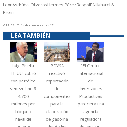
León
Asdrúbal Oliveros
Hermes Pérez
Respol
ENI
Maurel &
Prom
PUBLICADO: 12 de noviembre de 2023
LEA TAMBIÉN
Luigi Pisella:
PDVSA
“El Centro
EE.UU. cobró
reactivó
Internacional
con petróleo
importación
de
venezolano $
de
Inversiones
4.700
componentes
Productivas
millones por
para la
pareciera una
bloqueo
elaboración
agencia
naval de
de gasolina
reguladora
2025 e
desde los
de los CPP”