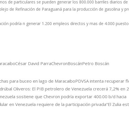
os de particulares se pueden generar los 800.000 barriles diarios de
plejo de Refinación de Paraguaná para la producción de gasolina y p
lación podría n generar 1.200 empleos directos y mas de 4.000 puesto
racaibo
César David Parra
Chevron
Boscán
Petro Boscán
anchas para buceo en lago de Maracaibo
PDVSA intenta recuperar fl
drúbal Oliveros: El PIB petrolero de Venezuela crecerá 7,2% en 
nezuela sostiene que Chevron podría exportar 400.00 b/d hacia
ular en Venezuela requiere de la participación privada
“El Zulia es