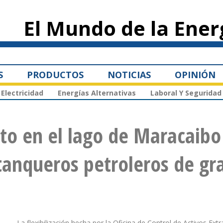
Pasar al
contenido
El Mundo de la Ener
principal
S
PRODUCTOS
NOTICIAS
OPINIÓN
Electricidad
Energías Alternativas
Laboral Y Seguridad
to en el lago de Maracaibo
tanqueros petroleros de gr
La flexibilización hecha por la Oficina de Control de Activos Ext