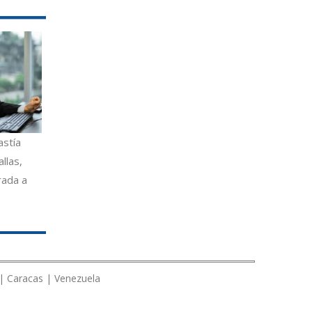
astía
llas,
rada a
 | Caracas | Venezuela