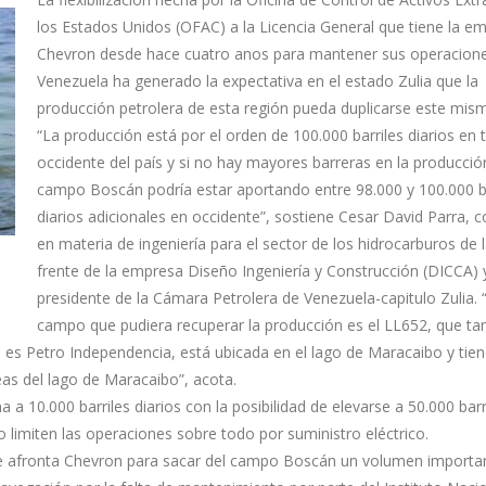
los Estados Unidos (OFAC) a la Licencia General que tiene la e
Chevron desde hace cuatro anos para mantener sus operacion
Venezuela ha generado la expectativa en el estado Zulia que la
producción petrolera de esta región pueda duplicarse este mi
“La producción está por el orden de 100.000 barriles diarios en 
occidente del país y si no hay mayores barreras en la producció
campo Boscán podría estar aportando entre 98.000 y 100.000 ba
diarios adicionales en occidente”, sostiene Cesar David Parra, c
en materia de ingeniería para el sector de los hidrocarburos de l
frente de la empresa Diseño Ingeniería y Construcción (DICCA) 
presidente de la Cámara Petrolera de Venezuela-capitulo Zulia. 
campo que pudiera recuperar la producción es el LL652, que ta
es Petro Independencia, está ubicada en el lago de Maracaibo y tie
eas del lago de Maracaibo”, acota.
a 10.000 barriles diarios con la posibilidad de elevarse a 50.000 barr
 limiten las operaciones sobre todo por suministro eléctrico.
que afronta Chevron para sacar del campo Boscán un volumen importa