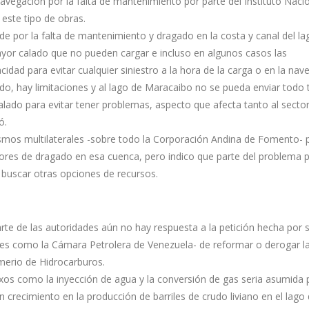
avegación por la falta de mantenimiento por parte del Instituto Naci
este tipo de obras.
nde por la falta de mantenimiento y dragado en la costa y canal del la
yor calado que no pueden cargar e incluso en algunos casos las
dad para evitar cualquier siniestro a la hora de la carga o en la nav
ado, hay limitaciones y al lago de Maracaibo no se pueda enviar todo 
ado para evitar tener problemas, aspecto que afecta tanto al sector
ó.
mos multilaterales -sobre todo la Corporación Andina de Fomento- 
bores de dragado en esa cuenca, pero indico que parte del problema 
 buscar otras opciones de recursos.
arte de las autoridades aún no hay respuesta a la petición hecha por 
es como la Cámara Petrolera de Venezuela- de reformar o derogar l
imerio de Hidrocarburos.
onexos como la inyección de agua y la conversión de gas seria asumida 
crecimiento en la producción de barriles de crudo liviano en el lago