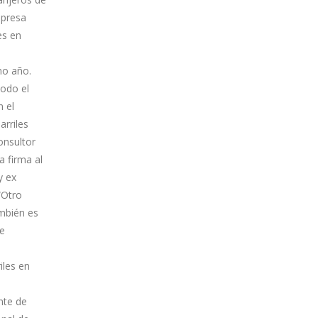
mpresa
es en
smo año.
todo el
n el
rriles
onsultor
a firma al
y ex
“Otro
mbién es
ne
iles en
nte de