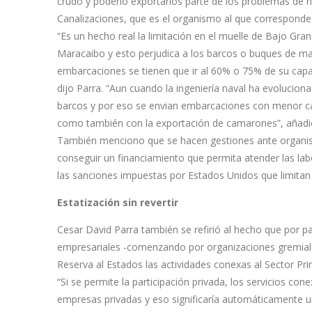
crudo y poderlo exportarlos parte de los problemas de n
Canalizaciones, que es el organismo al que corresponde 
“Es un hecho real la limitación en el muelle de Bajo Gra
Maracaibo y esto perjudica a los barcos o buques de ma
embarcaciones se tienen que ir al 60% o 75% de su capaci
dijo Parra. “Aun cuando la ingeniería naval ha evolucion
barcos y por eso se envian embarcaciones con menor cal
como también con la exportación de camarones”, añadi
También menciono que se hacen gestiones ante organis
conseguir un financiamiento que permita atender las la
las sanciones impuestas por Estados Unidos que limitan
Estatización sin revertir
Cesar David Parra también se refirió al hecho que por p
empresariales -comenzando por organizaciones gremial
Reserva al Estados las actividades conexas al Sector Pr
“Si se permite la participación privada, los servicios c
empresas privadas y eso significaría automáticamente un 