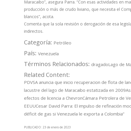
Maracaibo”, asegura Parra. “Con esas actividades en man
producción o más de crudo liviano, que necesita el Com
blancos”, acota.
Comenta que la sola revisión o derogación de esa legis
indirectos.
Categoría:
Petróleo
País:
Venezuela
Términos Relacionados:
dragado
Lago de Ma
Related Content:
PDVSA anuncia que inicio recuperacion de flota de l
lacustre del lago de Maracaibo estatizada en 2009
As
efectos de licencia a Chevron
Cámara Petrolera de Ve
EEUU
Cesar David Parra: El impulso de refinación mod
déficit de gas si Venezuela le exporta a Colombia”
PUBLICADO: 23 de enero de 2023