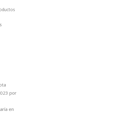
roductos
s
ota
2023 por
taría en