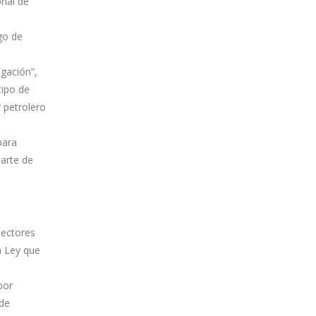
onal de
go de
egación”,
tipo de
 petrolero
para
parte de
sectores
a Ley que
por
 de