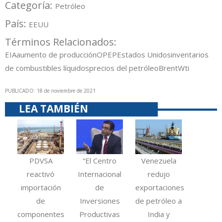
Categoría:
Petróleo
País:
EEUU
Términos Relacionados:
EIA
aumento de producción
OPEP
Estados Unidos
inventarios
de combustibles líquidos
precios del petróleo
Brent
Wti
PUBLICADO: 18 de noviembre de 2021
LEA TAMBIÉN
PDVSA
“El Centro
Venezuela
reactivó
Internacional
redujo
importación
de
exportaciones
de
Inversiones
de petróleo a
componentes
Productivas
India y