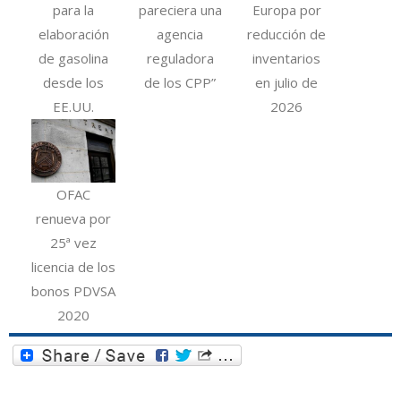
para la
pareciera una
Europa por
elaboración
agencia
reducción de
de gasolina
reguladora
inventarios
desde los
de los CPP”
en julio de
EE.UU.
2026
OFAC
renueva por
25ª vez
licencia de los
bonos PDVSA
2020