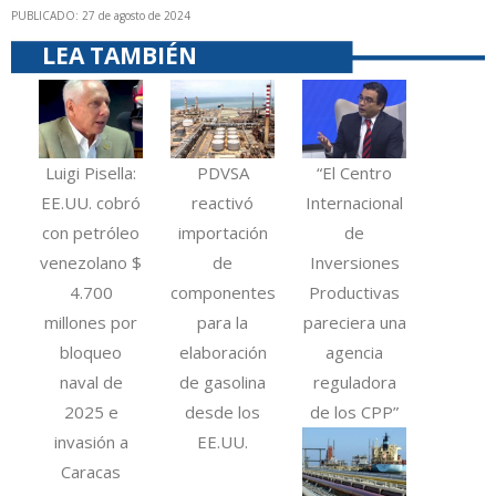
PUBLICADO: 27 de agosto de 2024
LEA TAMBIÉN
Luigi Pisella:
PDVSA
“El Centro
EE.UU. cobró
reactivó
Internacional
con petróleo
importación
de
venezolano $
de
Inversiones
4.700
componentes
Productivas
millones por
para la
pareciera una
bloqueo
elaboración
agencia
naval de
de gasolina
reguladora
2025 e
desde los
de los CPP”
invasión a
EE.UU.
Caracas