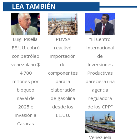
LEA TAMBIÉN
Luigi Pisella:
PDVSA
“El Centro
EE.UU. cobró
reactivó
Internacional
con petróleo
importación
de
venezolano $
de
Inversiones
4.700
componentes
Productivas
millones por
para la
pareciera una
bloqueo
elaboración
agencia
naval de
de gasolina
reguladora
2025 e
desde los
de los CPP”
invasión a
EE.UU.
Caracas
Venezuela