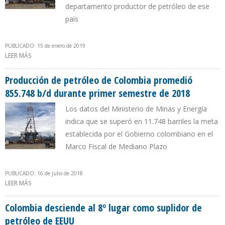
departamento productor de petróleo de ese
país
PUBLICADO: 15 de enero de 2019
LEER MÁS
SOBRE NUEVO HALLAZGO DE CRUDO LIVIANO EN META
COLOMBIANO ELEVARÁ PRODUCCIÓN DEL BLOQUE CPO-5 A MÁS
7.000 B/D
Producción de petróleo de Colombia promedió
855.748 b/d durante primer semestre de 2018
Los datos del Ministerio de Minas y Energía
indica que se superó en 11.748 barriles la meta
establecida por el Gobierno colombiano en el
Marco Fiscal de Mediano Plazo
PUBLICADO: 16 de julio de 2018
LEER MÁS
SOBRE PRODUCCIÓN DE PETRÓLEO DE COLOMBIA PROMEDIÓ
855.748 B/D DURANTE PRIMER SEMESTRE DE 2018
Colombia desciende al 8º lugar como suplidor de
petróleo de EEUU