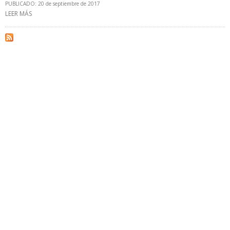
PUBLICADO: 20 de septiembre de 2017
LEER MÁS
SOBRE ECOPETROL ACTIVÓ PLAN DE CONTINGENCIA TRAS
ATENTADO A OLEODUCTO CAÑO LIMÓN-COVEÑAS