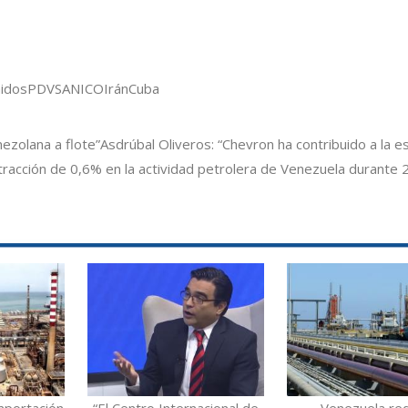
idos
PDVSA
NICO
Irán
Cuba
ezolana a flote”
Asdrúbal Oliveros: “Chevron ha contribuido a la es
tracción de 0,6% en la actividad petrolera de Venezuela durante
mportación
“El Centro Internacional de
Venezuela re