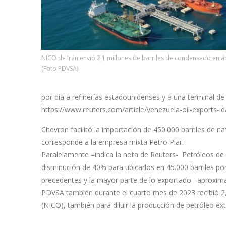
NICO de Irán envió 2,1 millones de barriles de condensado en ab
(Foto PDVSA)
por día a refinerías estadounidenses y a una terminal 
https://www.reuters.com/article/venezuela-oil-exports
Chevron facilitó la importación de 450.000 barriles de n
corresponde a la empresa mixta Petro Piar.
Paralelamente –indica la nota de Reuters- Petróleos d
disminución de 40% para ubicarlos en 45.000 barriles por
precedentes y la mayor parte de lo exportado –aproximad
PDVSA también durante el cuarto mes de 2023 recibió 2,
(NICO), también para diluir la producción de petróleo ex