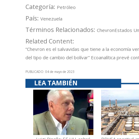
Categoría:
Petróleo
País:
Venezuela
Términos Relacionados:
Chevron
Estados Un
Related Content:
“Chevron es el salvavidas que tiene a la economía ven
del tipo de cambio del bolívar”
Ecoanalítica prevé con
PUBLICADO: 04 de mayo de 2023
LEA TAMBIÉN
Luigi Pisella: EE.UU. cobró
PDVSA reactivó i