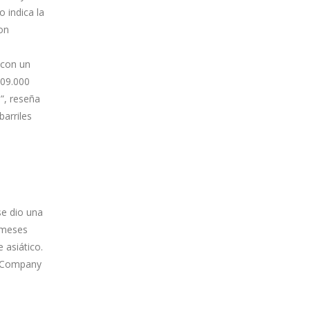
 indica la
on
 con un
609.000
”, reseña
arriles
se dio una
e meses
 asiático.
e Company