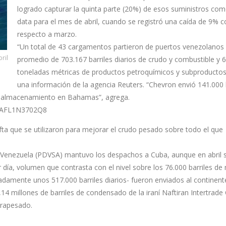
logrado capturar la quinta parte (20%) de esos suministros como
data para el mes de abril, cuando se registró una caída de 9% c
respecto a marzo.
“Un total de 43 cargamentos partieron de puertos venezolanos
ril
promedio de 703.167 barriles diarios de crudo y combustible y 
toneladas métricas de productos petroquímicos y subproductos
una información de la agencia Reuters. “Chevron envió 141.000 b
de almacenamiento en Bahamas”, agrega.
-idAFL1N3702Q8
afta que se utilizaron para mejorar el crudo pesado sobre todo el que
e Venezuela (PDVSA) mantuvo los despachos a Cuba, aunque en abril 
 día, volumen que contrasta con el nivel sobre los 76.000 barriles d
amente unos 517.000 barriles diarios- fueron enviados al continente
14 millones de barriles de condensado de la iraní Naftiran Intertrad
trapesado.