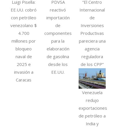
Luigi Pisella:
PDVSA
“El Centro
EE.UU. cobró
reactivó
Internacional
con petróleo
importación
de
venezolano $
de
Inversiones
4.700
componentes
Productivas
millones por
para la
pareciera una
bloqueo
elaboración
agencia
naval de
de gasolina
reguladora
2025 e
desde los
de los CPP”
invasión a
EE.UU.
Caracas
Venezuela
redujo
exportaciones
de petróleo a
India y