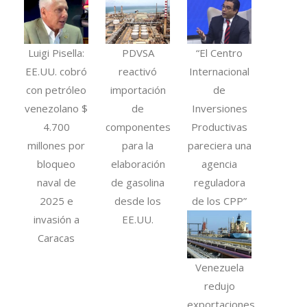
Luigi Pisella:
PDVSA
“El Centro
EE.UU. cobró
reactivó
Internacional
con petróleo
importación
de
venezolano $
de
Inversiones
4.700
componentes
Productivas
millones por
para la
pareciera una
bloqueo
elaboración
agencia
naval de
de gasolina
reguladora
2025 e
desde los
de los CPP”
invasión a
EE.UU.
Caracas
Venezuela
redujo
exportaciones