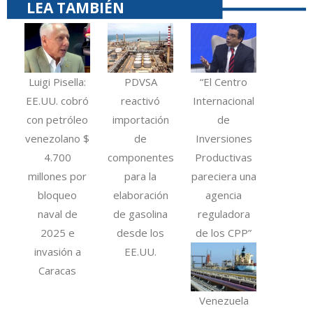
LEA TAMBIÉN
Luigi Pisella:
PDVSA
“El Centro
EE.UU. cobró
reactivó
Internacional
con petróleo
importación
de
venezolano $
de
Inversiones
4.700
componentes
Productivas
millones por
para la
pareciera una
bloqueo
elaboración
agencia
naval de
de gasolina
reguladora
2025 e
desde los
de los CPP”
invasión a
EE.UU.
Caracas
Venezuela