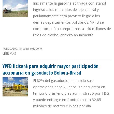
Inicialmente la gasolina aditivada con etanol
ingresó a los mercados del eje central y
paulatinamente está previsto llegar a los
demás departamentos bolivianos. YPFB se
comprometió a comprar hasta 140 millones de
litros de alcohol anhidro anualmente
PUBLICADO: 15 de julio de 2019
LEER MÁS
SOBRE YPFB COMPRARÁ 12 MILLONES DE LITROS DE ALCOHOL
ANHIDRO PARA PRODUCIR GASOLINA ESPECIAL 87
YPFB licitará para adquirir mayor participación
accionaria en gasoducto Bolivia-Brasil
El 82% del gasoducto, que inició sus
operaciones hace 20 años, se encuentra en
territorio brasileño y es administrado por TBG
y puede entregar en frontera hasta 32,85
millones de metros cúbicos por día