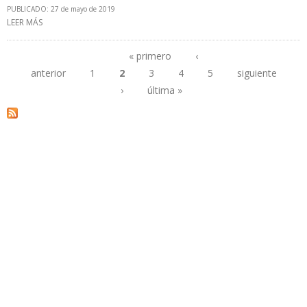
PUBLICADO: 27 de mayo de 2019
LEER MÁS
SOBRE GOBIERNO BOLIVIANO PREVÉ INVERSIONES DE $5.000
MILLONES EN DEPARTAMENTO DE CHUQUISACA
« primero
‹
anterior
1
2
3
4
5
siguiente
Páginas
›
última »