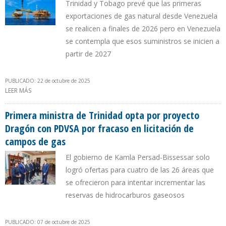
Trinidad y Tobago prevé que las primeras
exportaciones de gas natural desde Venezuela
se realicen a finales de 2026 pero en Venezuela
se contempla que esos suministros se inicien a
partir de 2027
PUBLICADO: 22 de octubre de 2025
LEER MÁS
SOBRE LICENCIA DE LA OFAC PARA SHELL EN CAMPO DRAGÓN ES
SOLO PARA TRABAJOS EXPLORATORIOS Y ESTUDIOS DE
FACTIBILIDAD
Primera ministra de Trinidad opta por proyecto
Dragón con PDVSA por fracaso en licitación de
campos de gas
El gobierno de Kamla Persad-Bissessar solo
logró ofertas para cuatro de las 26 áreas que
se ofrecieron para intentar incrementar las
reservas de hidrocarburos gaseosos
PUBLICADO: 07 de octubre de 2025