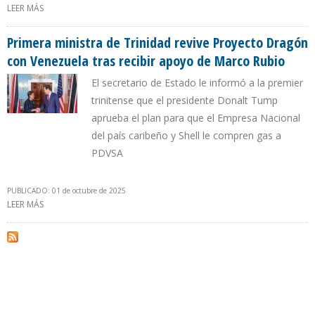
LEER MÁS
SOBRE PRIMERA MINISTRA DE TRINIDAD OPTA POR PROYECTO
DRAGÓN CON PDVSA POR FRACASO EN LICITACIÓN DE CAMPOS
DE GAS
Primera ministra de Trinidad revive Proyecto Dragón
con Venezuela tras recibir apoyo de Marco Rubio
El secretario de Estado le informó a la premier
trinitense que el presidente Donalt Tump
aprueba el plan para que el Empresa Nacional
del país caribeño y Shell le compren gas a
PDVSA
PUBLICADO: 01 de octubre de 2025
LEER MÁS
SOBRE PRIMERA MINISTRA DE TRINIDAD REVIVE PROYECTO
DRAGÓN CON VENEZUELA TRAS RECIBIR APOYO DE MARCO RUBIO