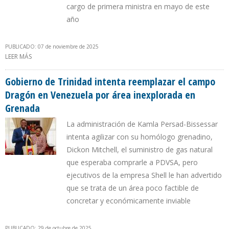
cargo de primera ministra en mayo de este
año
PUBLICADO: 07 de noviembre de 2025
LEER MÁS
SOBRE EXPREMIER STUART YOUNG GESTIONA FRENAR QUE
VENEZUELA SUSPENDA ACUERDOS DE GAS NATURAL CON
TRINIDAD Y TOBAGO
Gobierno de Trinidad intenta reemplazar el campo
Dragón en Venezuela por área inexplorada en
Grenada
La administración de Kamla Persad-Bissessar
intenta agilizar con su homólogo grenadino,
Dickon Mitchell, el suministro de gas natural
que esperaba comprarle a PDVSA, pero
ejecutivos de la empresa Shell le han advertido
que se trata de un área poco factible de
concretar y económicamente inviable
PUBLICADO: 29 de octubre de 2025