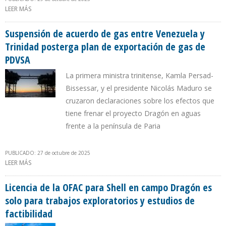
LEER MÁS
SOBRE GOBIERNO DE TRINIDAD INTENTA REEMPLAZAR EL CAMPO
DRAGÓN EN VENEZUELA POR ÁREA INEXPLORADA EN GRENADA
Suspensión de acuerdo de gas entre Venezuela y
Trinidad posterga plan de exportación de gas de
PDVSA
La primera ministra trinitense, Kamla Persad-
Bissessar, y el presidente Nicolás Maduro se
cruzaron declaraciones sobre los efectos que
tiene frenar el proyecto Dragón en aguas
frente a la península de Paria
PUBLICADO: 27 de octubre de 2025
LEER MÁS
SOBRE SUSPENSIÓN DE ACUERDO DE GAS ENTRE VENEZUELA Y
TRINIDAD POSTERGA PLAN DE EXPORTACIÓN DE GAS DE PDVSA
Licencia de la OFAC para Shell en campo Dragón es
solo para trabajos exploratorios y estudios de
factibilidad