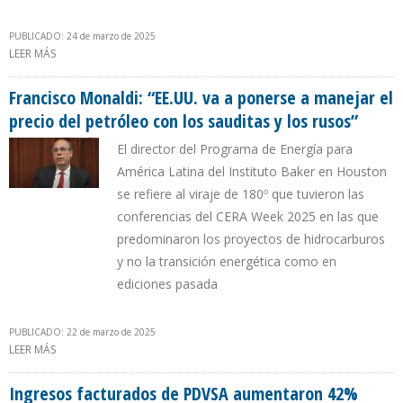
PUBLICADO: 24 de marzo de 2025
LEER MÁS
SOBRE CHEVRON SUMINISTRÓ 49.000 B/D EN DILUYENTES DE
EE.UU. DURANTE 2024 PARA MEJORAR CRUDO DE LA FAJA DEL
ORINOCO
Francisco Monaldi: “EE.UU. va a ponerse a manejar el
precio del petróleo con los sauditas y los rusos”
El director del Programa de Energía para
América Latina del Instituto Baker en Houston
se refiere al viraje de 180º que tuvieron las
conferencias del CERA Week 2025 en las que
predominaron los proyectos de hidrocarburos
y no la transición energética como en
ediciones pasada
PUBLICADO: 22 de marzo de 2025
LEER MÁS
SOBRE FRANCISCO MONALDI: “EE.UU. VA A PONERSE A MANEJAR EL
PRECIO DEL PETRÓLEO CON LOS SAUDITAS Y LOS RUSOS”
Ingresos facturados de PDVSA aumentaron 42%