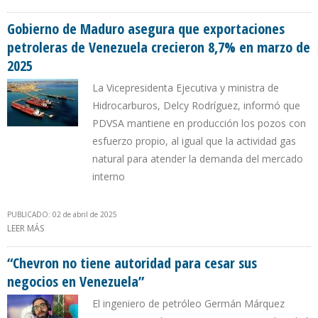
ENMIENDE REVOCATORIA DE LICENCIAS DE DRAGÓN Y COCUINA-
MANAKIN
Gobierno de Maduro asegura que exportaciones
petroleras de Venezuela crecieron 8,7% en marzo de
2025
La Vicepresidenta Ejecutiva y ministra de
Hidrocarburos, Delcy Rodríguez, informó que
PDVSA mantiene en producción los pozos con
esfuerzo propio, al igual que la actividad gas
natural para atender la demanda del mercado
interno
PUBLICADO: 02 de abril de 2025
LEER MÁS
SOBRE GOBIERNO DE MADURO ASEGURA QUE EXPORTACIONES
PETROLERAS DE VENEZUELA CRECIERON 8,7% EN MARZO DE 2025
“Chevron no tiene autoridad para cesar sus
negocios en Venezuela”
El ingeniero de petróleo Germán Márquez