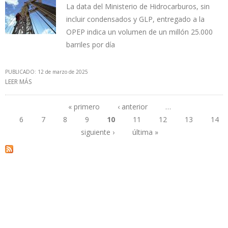
La data del Ministerio de Hidrocarburos, sin
incluir condensados y GLP, entregado a la
OPEP indica un volumen de un millón 25.000
barriles por día
PUBLICADO: 12 de marzo de 2025
LEER MÁS
SOBRE PRODUCCIÓN VENEZOLANA ACUMULA ALZA DE 27.000
BARRILES EN DOS PRIMEROS MESES DE 2025
« primero
‹ anterior
…
6
7
8
9
10
11
12
13
14
Páginas
siguiente ›
última »