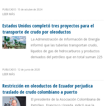
PUBLICADO: 15 de octubre de 2024
LEER MÁS
SOBRE ECOPETROL TUVO QUE IMPORTAR 1,6 MILLONES DE
BARRILES DE DIÉSEL POR NUEVO ATENTADO CONTRA
OLEODUCTOS
Estados Unidos completó tres proyectos para el
transporte de crudo por oleoductos
La Administración de Información de Energía
informó que las tuberías transportan crudo,
líquidos de gas de hidrocarburos y productos
derivados del petróleo que en total suman 225
PUBLICADO: 12 de junio de 2020
LEER MÁS
SOBRE ESTADOS UNIDOS COMPLETÓ TRES PROYECTOS PARA EL
TRANSPORTE DE CRUDO POR OLEODUCTOS
Restricción en oleoductos de Ecuador perjudica
traslado de crudo colombiano a puerto
El presidente de la Asociación Colombiana de
Petróleo, Francisco Lloreda, indicó que la