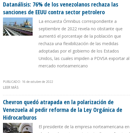
SOBRINOS FLORES
Datanálisis: 76% de los venezolanos rechaza las
sanciones de EEUU contra sector petrolero
La encuesta Ómnibus correspondiente a
septiembre de 2022 revela no obstante que
aumentó el porcentaje de la población que
rechaza una flexibilización de las medidas
adoptadas por el gobierno de los Estados
Unidos, las cuales impiden a PDVSA exportar al
mercado norteamericano
PUBLICADO: 16 de octubre de 2022
LEER MÁS
SOBRE DATANÁLISIS: 76% DE LOS VENEZOLANOS RECHAZA LAS
SANCIONES DE EEUU CONTRA SECTOR PETROLERO
Chevron quedó atrapada en la polarización de
Venezuela al pedir reforma de la Ley Orgánica de
Hidrocarburos
El presidente de la empresa norteamericana en