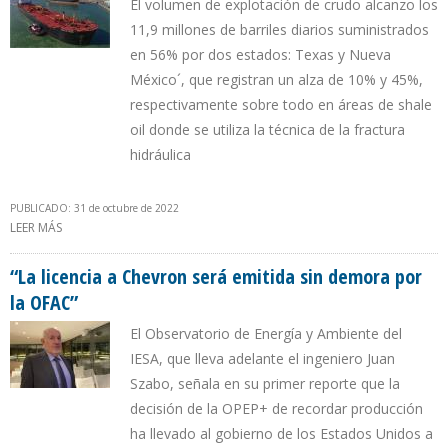
El volumen de explotación de crudo alcanzo los
11,9 millones de barriles diarios suministrados
en 56% por dos estados: Texas y Nueva
México´, que registran un alza de 10% y 45%,
respectivamente sobre todo en áreas de shale
oil donde se utiliza la técnica de la fractura
hidráulica
PUBLICADO: 31 de octubre de 2022
LEER MÁS
SOBRE EL FRACKING PERMITE QUE PRODUCCIÓN DE EEUU CREZCA
850.000 B/D DURANTE AÑO Y MEDIO DE GESTIÓN DE BIDEN
“La licencia a Chevron será emitida sin demora por
la OFAC”
El Observatorio de Energía y Ambiente del
IESA, que lleva adelante el ingeniero Juan
Szabo, señala en su primer reporte que la
decisión de la OPEP+ de recordar producción
ha llevado al gobierno de los Estados Unidos a