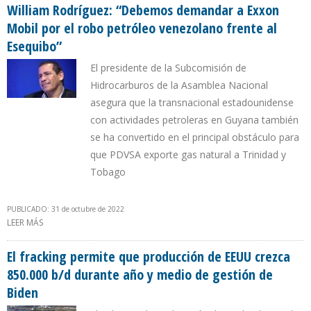
CHEVRON
William Rodríguez: “Debemos demandar a Exxon
Mobil por el robo petróleo venezolano frente al
Esequibo”
El presidente de la Subcomisión de
Hidrocarburos de la Asamblea Nacional
asegura que la transnacional estadounidense
con actividades petroleras en Guyana también
se ha convertido en el principal obstáculo para
que PDVSA exporte gas natural a Trinidad y
Tobago
PUBLICADO: 31 de octubre de 2022
LEER MÁS
SOBRE WILLIAM RODRÍGUEZ: “DEBEMOS DEMANDAR A EXXON
MOBIL POR EL ROBO PETRÓLEO VENEZOLANO FRENTE AL
ESEQUIBO”
El fracking permite que producción de EEUU crezca
850.000 b/d durante año y medio de gestión de
Biden