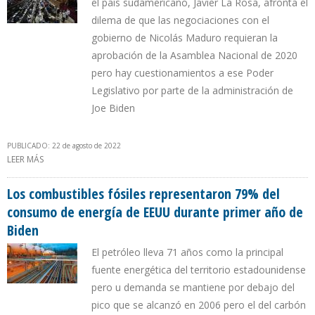
el país sudamericano, Javier La Rosa, afronta el
dilema de que las negociaciones con el
gobierno de Nicolás Maduro requieran la
aprobación de la Asamblea Nacional de 2020
pero hay cuestionamientos a ese Poder
Legislativo por parte de la administración de
Joe Biden
PUBLICADO: 22 de agosto de 2022
LEER MÁS
SOBRE CHEVRON QUEDÓ ATRAPADA EN LA POLARIZACIÓN DE
VENEZUELA AL PEDIR REFORMA DE LA LEY ORGÁNICA DE
HIDROCARBUROS
Los combustibles fósiles representaron 79% del
consumo de energía de EEUU durante primer año de
Biden
El petróleo lleva 71 años como la principal
fuente energética del territorio estadounidense
pero u demanda se mantiene por debajo del
pico que se alcanzó en 2006 pero el del carbón