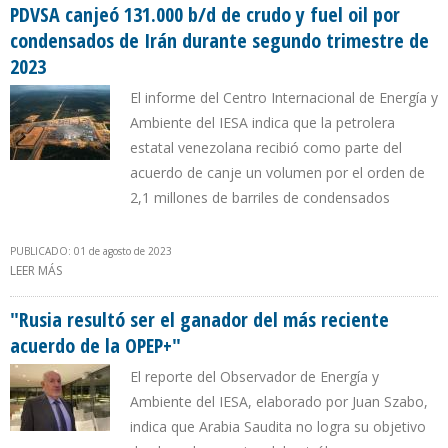
PDVSA canjeó 131.000 b/d de crudo y fuel oil por
condensados de Irán durante segundo trimestre de
2023
El informe del Centro Internacional de Energía y
Ambiente del IESA indica que la petrolera
estatal venezolana recibió como parte del
acuerdo de canje un volumen por el orden de
2,1 millones de barriles de condensados
PUBLICADO: 01 de agosto de 2023
LEER MÁS
SOBRE PDVSA CANJEÓ 131.000 B/D DE CRUDO Y FUEL OIL POR
CONDENSADOS DE IRÁN DURANTE SEGUNDO TRIMESTRE DE 2023
"Rusia resultó ser el ganador del más reciente
acuerdo de la OPEP+"
El reporte del Observador de Energía y
Ambiente del IESA, elaborado por Juan Szabo,
indica que Arabia Saudita no logra su objetivo