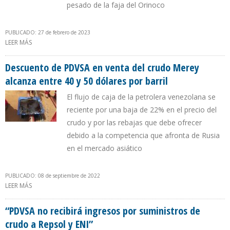
pesado de la faja del Orinoco
PUBLICADO: 27 de febrero de 2023
LEER MÁS
SOBRE IESA: CHEVRON ENVIÓ MÁS DE 100.000 B/D DE PETRÓLEO
VENEZOLANO HACIA EEUU EN FEBRERO
Descuento de PDVSA en venta del crudo Merey
alcanza entre 40 y 50 dólares por barril
El flujo de caja de la petrolera venezolana se
reciente por una baja de 22% en el precio del
crudo y por las rebajas que debe ofrecer
debido a la competencia que afronta de Rusia
en el mercado asiático
PUBLICADO: 08 de septiembre de 2022
LEER MÁS
SOBRE DESCUENTO DE PDVSA EN VENTA DEL CRUDO MEREY
ALCANZA ENTRE 40 Y 50 DÓLARES POR BARRIL
“PDVSA no recibirá ingresos por suministros de
crudo a Repsol y ENI”