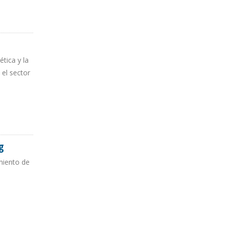
tica y la
 el sector
g
miento de