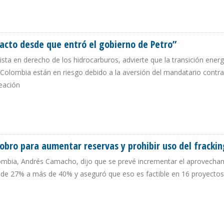
 EL TERCER PRODUCTOR DE PETRÓLEO DE AMÉRICA DEL SUR
facto desde que entró el gobierno de Petro”
ista en derecho de los hidrocarburos, advierte que la transición energé
n Colombia están en riesgo debido a la aversión del mandatario contra
neación
DE FACTO DESDE QUE ENTRÓ EL GOBIERNO DE PETRO”
obro para aumentar reservas y prohibir uso del frackin
lombia, Andrés Camacho, dijo que se prevé incrementar el aprovecha
eo de 27% a más de 40% y aseguró que eso es factible en 16 proyectos
RECOBRO PARA AUMENTAR RESERVAS Y PROHIBIR USO DEL FRACKING