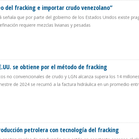
leo del fracking e importar crudo venezolano”
 señala que por parte del gobierno de los Estados Unidos existe pr
efinación requiere mezclas livianas y pesadas
TRÓLEO DEL FRACKING E IMPORTAR CRUDO VENEZOLANO”
E.UU. se obtiene por el método de fracking
tos no convencionales de crudo y LGN alcanza supera los 14 millone
rimestre de 2024 se recurrió a la factura hidráulica en un promedio ent
 EE.UU. SE OBTIENE POR EL MÉTODO DE FRACKING
roducción petrolera con tecnología del fracking