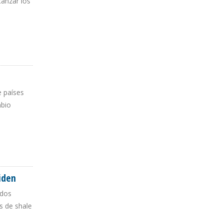
anzar los
e países
mbio
iden
 dos
s de shale