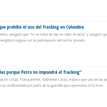
U CREZCA 850.000 B/D DURANTE AÑO Y MEDIO DE GESTIÓN DE BIDEN
que prohíbe el uso del fracking en Colombia
Vélez, aseguró que “no se trata de dar un salto al vacío” y aseguró qu
energética segura con la participación del sector privado
EY QUE PROHÍBE EL USO DEL FRACKING EN COLOMBIA
las porque Petro no impondrá el fracking”
ación Crudo Transparente, Katherine Casas, explica que una de las p
a conflictividad por parte de la guerrilla que representa el ELN en