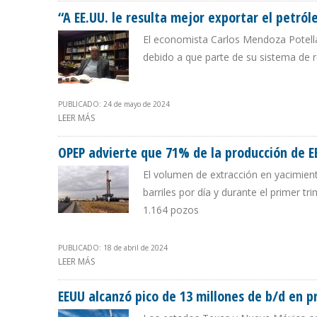
“A EE.UU. le resulta mejor exportar el petró
El economista Carlos Mendoza Potellá
debido a que parte de su sistema de r
PUBLICADO: 24 de mayo de 2024
LEER MÁS
SOBRE “A EE.UU. LE RESULTA MEJOR EXPORTAR EL PE
OPEP advierte que 71% de la producción de E
El volumen de extracción en yacimien
barriles por día y durante el primer t
1.164 pozos
PUBLICADO: 18 de abril de 2024
LEER MÁS
SOBRE OPEP ADVIERTE QUE 71% DE LA PRODUCCIÓN DE
EEUU alcanzó pico de 13 millones de b/d en p