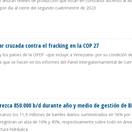
anotan niveles de producción que están en constante ascenso al alc
s por día al cierre del segundo cuatrimestre de 2023
EN PRODUCCIÓN PETROLERA CON TECNOLOGÍA DEL FRACKING
r cruzada contra el fracking en la COP 27
os países de la OPEP –que incluye a Venezuela- por su condición d
as que se hacen en los informes del Panel Intergubernamental de Ca
MAR CRUZADA CONTRA EL FRACKING EN LA COP 27
crezca 850.000 b/d durante año y medio de gestión de B
canzo los 11,9 millones de barriles diarios suministrados en 56% por
registran un alza de 10% y 45%, respectivamente sobre todo en área
ctura hidráulica