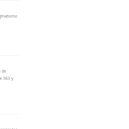
agmatismo
s de
re 563 y