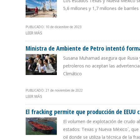
Los estados Texas y Nueva México se 
5,6 millones y 1,7 millones de barrile
PUBLICADO: 10 de diciembre de 2023
LEER MÁS
SOBRE EEUU ALCANZÓ PICO DE 13 MILLONES DE B/D 
Ministra de Ambiente de Petro intentó forma
Susana Muhamad asegura que Rusia y l
petroleros no aceptan las advertenci
Climático
PUBLICADO: 21 de noviembre de 2022
LEER MÁS
SOBRE MINISTRA DE AMBIENTE DE PETRO INTENTÓ FOR
El fracking permite que producción de EEUU 
El volumen de explotación de crudo al
estados: Texas y Nueva México´, que 
oil donde se utiliza la técnica de la fra