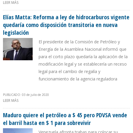
LEER MÁS
SOBRE “NO SE PUEDE EMBARGAR A CITGO PORQUE PDVSA YA NO
ES EL ALTER EGO DE LA REPÚBLICA”
Elías Matta: Reforma a ley de hidrocarburos vigente
quedaría como disposición transitoria en nueva
legislación
El presidente de la Comisión de Petróleo y
Energía de la Asamblea Nacional informó que
para el corto plazo quedaría la aplicación de la
modificación legal y se establecería un receso
legal para el cambio de regalía y
funcionamiento de la agencia reguladora
PUBLICADO: 03 de julio de 2020
LEER MÁS
SOBRE ELÍAS MATTA: REFORMA A LEY DE HIDROCARBUROS
VIGENTE QUEDARÍA COMO DISPOSICIÓN TRANSITORIA EN NUEVA
LEGISLACIÓN
Maduro quiere el petróleo a $ 45 pero PDVSA vende
el barril hasta en $ 1 para sobrevivir
Venezuela afronta trabas para colocar su