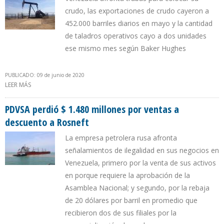
crudo, las exportaciones de crudo cayeron a
452.000 barriles diarios en mayo y la cantidad
de taladros operativos cayo a dos unidades
ese mismo mes según Baker Hughes
PUBLICADO: 09 de junio de 2020
LEER MÁS
SOBRE MADURO QUIERE EL PETRÓLEO A $ 45 PERO PDVSA VENDE
EL BARRIL HASTA EN $ 1 PARA SOBREVIVIR
PDVSA perdió $ 1.480 millones por ventas a
descuento a Rosneft
La empresa petrolera rusa afronta
señalamientos de ilegalidad en sus negocios en
Venezuela, primero por la venta de sus activos
en porque requiere la aprobación de la
Asamblea Nacional; y segundo, por la rebaja
de 20 dólares por barril en promedio que
recibieron dos de sus filiales por la