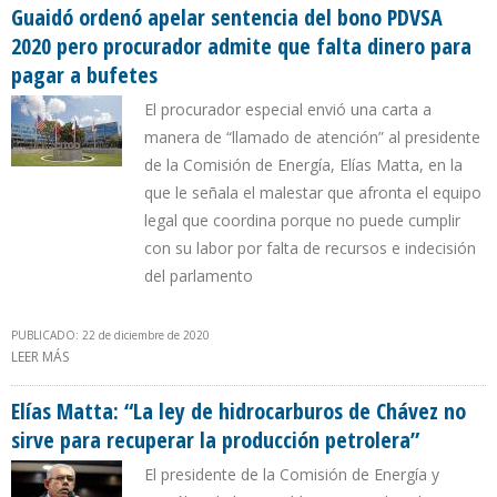
DE GUAIDÓ
Guaidó ordenó apelar sentencia del bono PDVSA
2020 pero procurador admite que falta dinero para
pagar a bufetes
El procurador especial envió una carta a
manera de “llamado de atención” al presidente
de la Comisión de Energía, Elías Matta, en la
que le señala el malestar que afronta el equipo
legal que coordina porque no puede cumplir
con su labor por falta de recursos e indecisión
del parlamento
PUBLICADO: 22 de diciembre de 2020
LEER MÁS
SOBRE GUAIDÓ ORDENÓ APELAR SENTENCIA DEL BONO PDVSA
2020 PERO PROCURADOR ADMITE QUE FALTA DINERO PARA
PAGAR A BUFETES
Elías Matta: “La ley de hidrocarburos de Chávez no
sirve para recuperar la producción petrolera”
El presidente de la Comisión de Energía y