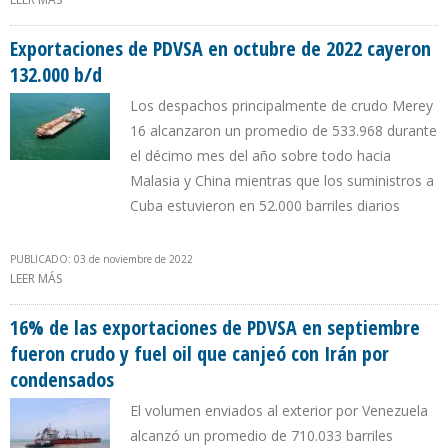
CON DESCUENTOS AVALADOS DURANTE GESTIÓN DE ASDRÚBAL
CHÁVEZ
Exportaciones de PDVSA en octubre de 2022 cayeron
132.000 b/d
Los despachos principalmente de crudo Merey
16 alcanzaron un promedio de 533.968 durante
el décimo mes del año sobre todo hacia
Malasia y China mientras que los suministros a
Cuba estuvieron en 52.000 barriles diarios
PUBLICADO: 03 de noviembre de 2022
LEER MÁS
SOBRE EXPORTACIONES DE PDVSA EN OCTUBRE DE 2022 CAYERON
132.000 B/D
16% de las exportaciones de PDVSA en septiembre
fueron crudo y fuel oil que canjeó con Irán por
condensados
El volumen enviados al exterior por Venezuela
alcanzó un promedio de 710.033 barriles