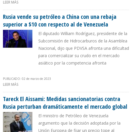
LEER MÁS
SOBRE PDVSA GRACIAS A CHEVRON LOGRÓ EN MARZO QUE 15%
DE SUS EXPORTACIONES FUERAN HACIA EEUU
Rusia vende su petróleo a China con una rebaja
superior a $10 con respecto al de Venezuela
El diputado William Rodríguez, presidente de la
Subcomisión de Hidrocarburos de la Asamblea
Nacional, dijo que PDVSA afronta una dificultad
para comercializar su crudo en el mercado
asiático por la competencia afronta
PUBLICADO: 02 de marzo de 2023
LEER MÁS
SOBRE RUSIA VENDE SU PETRÓLEO A CHINA CON UNA REBAJA
SUPERIOR A $10 CON RESPECTO AL DE VENEZUELA
Tareck El Aissami: Medidas sancionatorias contra
Rusia perturban dramáticamente el mercado global
El ministro de Petróleo de Venezuela
argumento que la decisión adoptada por la
Unión Europea de fijar un precio tope al