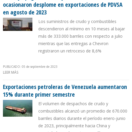
ocasionaron desplome en exportaciones de PDVSA
en agosto de 2023
Los suministros de crudo y combustibles
descendieron al mínimo en 10 meses al bajar
más de 333.000 barriles con respecto a julio
mientras que las entregas a Chevron
registraron un retroceso de 8,6%
PUBLICADO: 05 de septiembre de 2023
LEER MÁS
SOBRE FALLAS Y APAGONES EN MEJORADORES DE CRUDOS
OCASIONARON DESPLOME EN EXPORTACIONES DE PDVSA EN
AGOSTO DE 2023
Exportaciones petroleras de Venezuela aumentaron
15% durante primer semestre
El volumen de despachos de crudo y
combustibles alcanzó un promedio de 670.000
barriles diarios durante el período enero-junio
de 2023, principalmente hacia China y