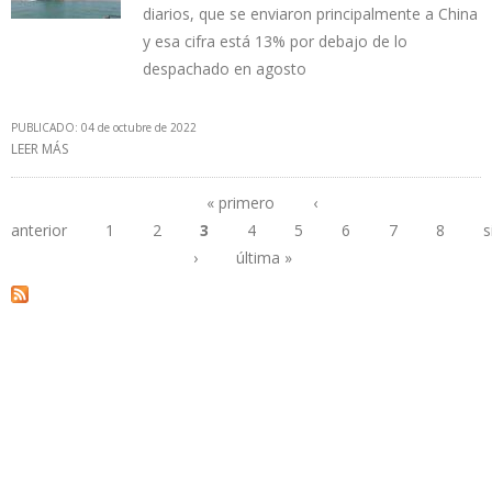
diarios, que se enviaron principalmente a China
y esa cifra está 13% por debajo de lo
despachado en agosto
PUBLICADO: 04 de octubre de 2022
LEER MÁS
SOBRE 16% DE LAS EXPORTACIONES DE PDVSA EN SEPTIEMBRE
FUERON CRUDO Y FUEL OIL QUE CANJEÓ CON IRÁN POR
CONDENSADOS
« primero
‹
anterior
1
2
3
4
5
6
7
8
s
Páginas
›
última »