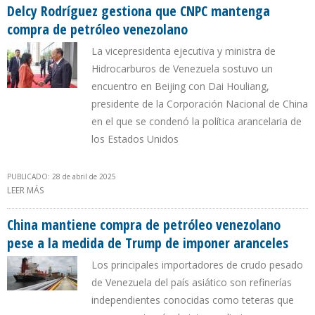
LA OFAC
Delcy Rodríguez gestiona que CNPC mantenga
compra de petróleo venezolano
La vicepresidenta ejecutiva y ministra de
Hidrocarburos de Venezuela sostuvo un
encuentro en Beijing con Dai Houliang,
presidente de la Corporación Nacional de China
en el que se condenó la política arancelaria de
los Estados Unidos
PUBLICADO: 28 de abril de 2025
LEER MÁS
SOBRE DELCY RODRÍGUEZ GESTIONA QUE CNPC MANTENGA
COMPRA DE PETRÓLEO VENEZOLANO
China mantiene compra de petróleo venezolano
pese a la medida de Trump de imponer aranceles
Los principales importadores de crudo pesado
de Venezuela del país asiático son refinerías
independientes conocidas como teteras que