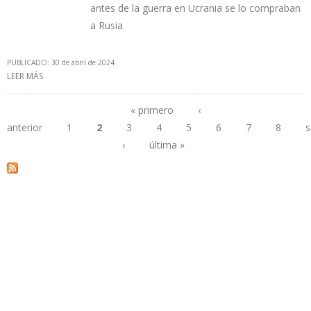
antes de la guerra en Ucrania se lo compraban
a Rusia
PUBLICADO: 30 de abril de 2024
LEER MÁS
SOBRE EXPORTACIONES DE CRUDO DE EE.UU. ALCANZARON
RÉCORD EN 2023 POR COMPRAS EUROPEAS DE SHALE OIL
« primero
‹
anterior
1
2
3
4
5
6
7
8
s
Páginas
›
última »