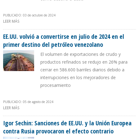
PUBLICADO: 03 de octubre de 2024
LEER MÁS
SOBRE FALLAS ELÉCTRICAS OCASIONARON CAÍDA DE 9% EN LAS
EXPORTACIONES PETROLERAS DE VENEZUELA DURANTE
SEPTIEMBRE DE 2024
EE.UU. volvió a convertirse en julio de 2024 en el
primer destino del petróleo venezolano
El volumen de exportaciones de crudo y
productos refinados se redujo en 26% para
cerrar en 586.600 barriles diarios debido a
interrupciones en los mejoradores de
procesamiento
PUBLICADO: 05 de agosto de 2024
LEER MÁS
SOBRE EE.UU. VOLVIÓ A CONVERTIRSE EN JULIO DE 2024 EN EL
PRIMER DESTINO DEL PETRÓLEO VENEZOLANO
Igor Sechin: Sanciones de EE.UU. y la Unión Europea
contra Rusia provocaron el efecto contrario