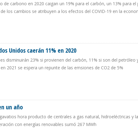
do de carbono en 2020 caigan un 19% para el carbón, un 13% para el 
a de los cambios se atribuyen a los efectos del COVID-19 en la econo
RBONO EN EEUU DISMINUYAN 11% EN 2020
ados Unidos caerán 11% en 2020
nes disminuirán 23% si provienen del carbón, 11% si son del petróleo 
o, en 2021 se espera un repunte de las emsiones de CO2 de 5%
STADOS UNIDOS CAERÁN 11% EN 2020
en un año
avatios hora producto de centrales a gas natural, hidroeléctricas y l
generación con energías renovables sumó 267 MWh