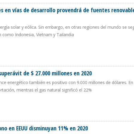
es en vías de desarrollo provendrá de fuentes renovabl
rgía solar y eólica. Sin embargo, en otras regiones del mundo se se
ón como Indonesia, Vietnam y Tailandia
ÍSES EN VÍAS DE DESARROLLO PROVENDRÁ DE FUENTES RENOVABLES EN 2050
uperávit de $ 27.000 millones en 2020
nce energético también es positivo con 9.000 millones de dólares. En 
tación, mientras el gas natural significó el 22%
 SUPERÁVIT DE $ 27.000 MILLONES EN 2020
bono en EEUU disminuyan 11% en 2020