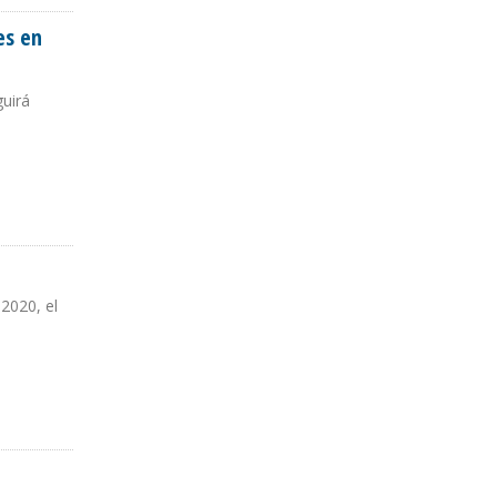
es en
guirá
2020, el