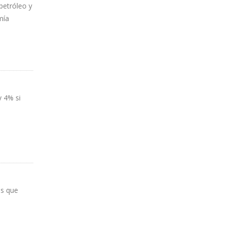
petróleo y
mía
y 4% si
as que