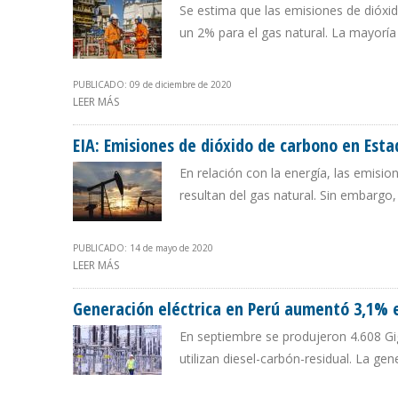
Se estima que las emisiones de dióxi
un 2% para el gas natural. La mayorí
PUBLICADO: 09 de diciembre de 2020
LEER MÁS
SOBRE EIA ESPERA QUE EMISIONES DE DIÓXIDO DE CA
EIA: Emisiones de dióxido de carbono en Est
En relación con la energía, las emisio
resultan del gas natural. Sin embarg
PUBLICADO: 14 de mayo de 2020
LEER MÁS
SOBRE EIA: EMISIONES DE DIÓXIDO DE CARBONO EN E
Generación eléctrica en Perú aumentó 3,1% 
En septiembre se produjeron 4.608 Gig
utilizan diesel-carbón-residual. La 