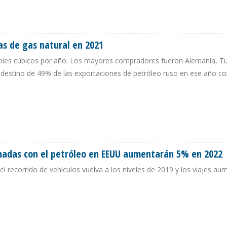
TOR DE HIDROCARBUROS CON EL NARCOTRÁFICO
s de gas natural en 2021
de pies cúbicos por año. Los mayores compradores fueron Alemania, Tu
el destino de 49% de las exportaciones de petróleo ruso en ese año co
USAS DE GAS NATURAL EN 2021
onadas con el petróleo en EEUU aumentarán 5% en 2022
l recorrido de vehículos vuelva a los niveles de 2019 y los viajes a
ACIONADAS CON EL PETRÓLEO EN EEUU AUMENTARÁN 5% EN 2022